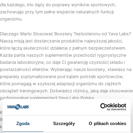
dla każdego, kto dąży do poprawy wyników sportowych,
zachowując przy tym pełne wsparcie naturalnych funkcji
organizmu.
Dlaczego Warto Stosować Boostery Testosteronu od Yava Labs?
Naszą misją jest dostarczanie produktów najwyższej jakości,
które łączą skuteczność działania z pełnym bezpieczeństwem.
Każda partia naszych suplementów przechodzi rygorystyczne
badania laboratoryjne, co daje Ci gwarancję czystości składu i
powtarzalności efektów. Wybierając nasze boostery, stawiasz na
preparaty zoptymalizowane pod kątem potrzeb sportowców,
które pomagają w szybszej adaptacji organizmu do ciężkich
obciążeń treningowych. Doświadcz różnicy, jaką daje stosowanie
profesjonalnej suplementacji Yava Labs Polska.
Korzyści dla Twojej Formy Fizycznej
Regularne stosowanie boosterów testosteronu przynosi szereg
Zgoda
Szczegóły
O plikach cookies
korzyści, które zauważysz zarówno na treningu, jak i w