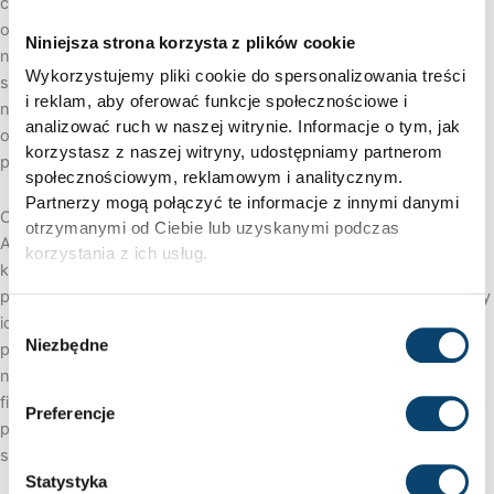
codziennym życiu. Dzięki wsparciu gospodarki hormonalnej,
organizm szybciej regeneruje mikrourazy mięśniowe, co pozwala
Niniejsza strona korzysta z plików cookie
na częstsze i bardziej intensywne sesje treningowe. Zwiększona
Wykorzystujemy pliki cookie do spersonalizowania treści
siła i wytrzymałość to fundamenty, na których zbudujesz swoją
i reklam, aby oferować funkcje społecznościowe i
nową, lepszą formę. Zaufaj specjalistom i przekonaj się, jak
analizować ruch w naszej witrynie. Informacje o tym, jak
odpowiednio dobrana suplementacja może odmienić Twoje
korzystasz z naszej witryny, udostępniamy partnerom
podejście do sportu.
społecznościowym, reklamowym i analitycznym.
Partnerzy mogą połączyć te informacje z innymi danymi
Optymalne Dawkowanie dla Najlepszych Efektów
otrzymanymi od Ciebie lub uzyskanymi podczas
Aby w pełni wykorzystać potencjał boosterów testosteronu,
korzystania z ich usług.
kluczowa jest systematyczność oraz przestrzeganie zaleceń
producenta. Produkty Yava Labs zostały zaprojektowane tak, aby
ich stosowanie było proste i wygodne. Regularna suplementacja,
Wybór
Niezbędne
połączona z właściwie zbilansowaną dietą i treningiem, pozwala
zgody
na stopniowe, lecz zauważalne podnoszenie Twoich możliwości
fizycznych. Inwestując w jakość od Yava Labs Polska, wybierasz
Preferencje
precyzję, która przybliża Cię do osiągnięcia zamierzonych celów
sportowych.
Statystyka