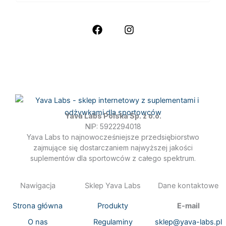
SPRAWDŹ SOCIAL MEDIA
F
I
a
n
c
s
e
t
b
a
o
g
o
r
k
a
m
Yava Labs Polska Sp. z o.o.
NIP: 5922294018
Yava Labs to najnowocześniejsze przedsiębiorstwo
zajmujące się dostarczaniem najwyższej jakości
suplementów dla sportowców z całego spektrum.
Nawigacja
Sklep Yava Labs
Dane kontaktowe
Strona główna
Produkty
E-mail
O nas
Regulaminy
sklep@yava-labs.pl