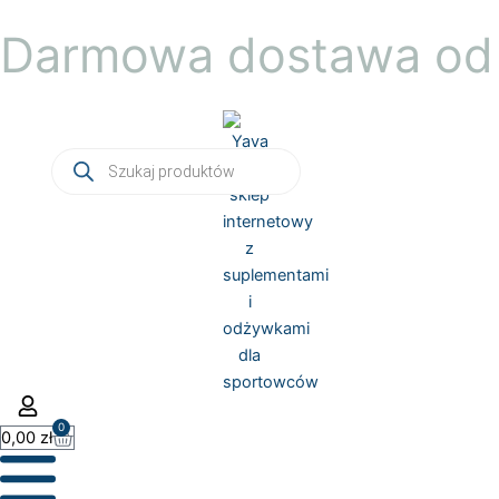
Przejdź
Darmowa dostawa od 
do
treści
Wyszukiwarka
produktów
0
Wózek
0,00
zł