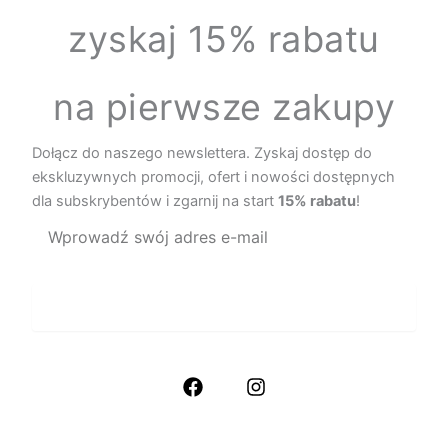
zyskaj 15% rabatu
na pierwsze zakupy
Dołącz do naszego newslettera. Zyskaj dostęp do
ekskluzywnych promocji, ofert i nowości dostępnych
dla subskrybentów i zgarnij na start
15% rabatu
!
Zapisz się
SPRAWDŹ SOCIAL MEDIA
F
I
a
n
c
s
e
t