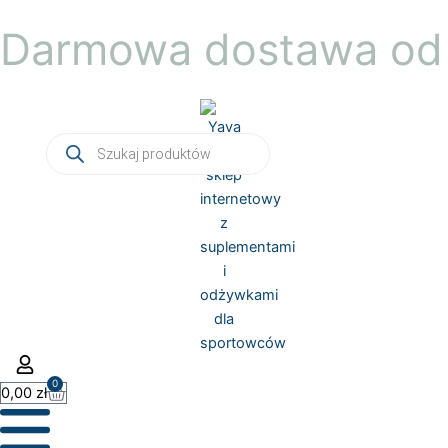
Przejdź
Darmowa dostawa od 
do
treści
Wyszukiwarka
produktów
0
Wózek
0,00
zł