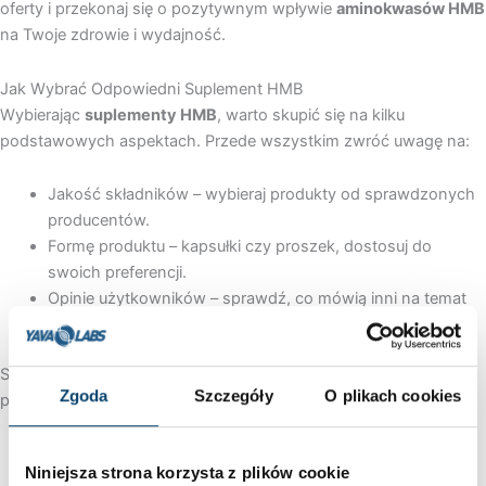
oferty i przekonaj się o pozytywnym wpływie
aminokwasów HMB
na Twoje zdrowie i wydajność.
Jak Wybrać Odpowiedni Suplement HMB
Wybierając
suplementy HMB
, warto skupić się na kilku
podstawowych aspektach. Przede wszystkim zwróć uwagę na:
Jakość składników – wybieraj produkty od sprawdzonych
producentów.
Formę produktu – kapsułki czy proszek, dostosuj do
swoich preferencji.
Opinie użytkowników – sprawdź, co mówią inni na temat
skuteczności suplementu.
Stawiając na
aminokwasy HMB
od Yava Labs Polska, zyskujesz
Zgoda
Szczegóły
O plikach cookies
pewność najwyższej jakości i skuteczności każdego produktu.
Niniejsza strona korzysta z plików cookie
Czym jest HMB i jak działa na mięśnie?