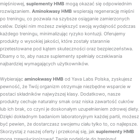
mięśniowej,
suplementy HMB
mogą okazać się odpowiednim
rozwiązaniem.
Aminokwasy HMB
wspierają regenerację mięśni
po treningu, co pozwala na szybsze osiąganie zamierzonych
celów. Dzięki nim możesz zwiększyć swoją wydajność podczas
każdego treningu, minimalizując ryzyko kontuzji. Oferujemy
produkty o wysokiej jakości, które zostały starannie
przetestowane pod kątem skuteczności oraz bezpieczeństwa.
Dbamy o to, aby nasze suplementy spełniały oczekiwania
najbardziej wymagających użytkowników.
Wybierając
aminokwasy HMB
od Yava Labs Polska, zyskujesz
pewność, że Twój organizm otrzymuje niezbędne wsparcie w
postaci składników najwyższej klasy. Dodatkowo, nasze
produkty cechuje naturalny smak oraz niska zawartość cukrów
lub ich brak, co czyni je doskonałym uzupełnieniem zdrowej diety.
Dzięki dokładnym badaniom laboratoryjnym każdej partii, możesz
być pewien, że dostarczasz swojemu ciału tylko to, co najlepsze.
Skorzystaj z naszej oferty i przekonaj się, jak
suplementy HMB
mogą zrewolucjonizować Twoje podejście do treningu!