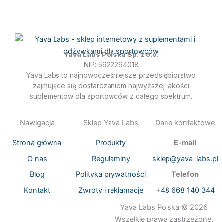
b
a
o
g
o
r
k
a
m
Yava Labs Polska Sp. z o.o.
NIP: 5922294018
Yava Labs to najnowocześniejsze przedsiębiorstwo
zajmujące się dostarczaniem najwyższej jakości
suplementów dla sportowców z całego spektrum.
Nawigacja
Sklep Yava Labs
Dane kontaktowe
Strona główna
Produkty
E-mail
O nas
Regulaminy
sklep@yava-labs.pl
Blog
Polityka prywatności
Telefon
Kontakt
Zwroty i reklamacje
+48 668 140 344
Yava Labs Polska © 2026
Wszelkie prawa zastrzeżone.