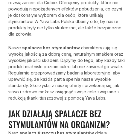
rozwiązaniem dla Ciebie. Oferujemy produkty, które nie
powodują niepożądanych efektów pobudzenia, co czyni
je doskonałym wyborem dla osób, które unikają
stymulantów. W Yava Labs Polska dbamy o to, by nasze
produkty były nie tylko skuteczne, ale także bezpieczne
dla zdrowia.
Nasze
spalacze bez stymulantów
charakteryzują się
wysoką jakością za dobrą cenę, naturalnym smakiem oraz
wysokiej jakości składem. Dążymy do tego, aby każdy taki
produkt miał niski poziom cukru lub nie zawierał go wcale.
Regularnie przeprowadzamy badania laboratoryjne, aby
upewnić się, że każda partia spełnia nasze wysokie
standardy. Skorzystaj z naszej oferty i przekonaj się, jak
łatwo i zdrowo możesz osiągnąć swoje cele związane z
redukcją tkanki tłuszczowej z pomocą Yava Labs.
JAK DZIAŁAJĄ SPALACZE BEZ
STYMULANTÓW NA ORGANIZM?
Nasz
spalacz tłuszczu bez stymulantów
działa,