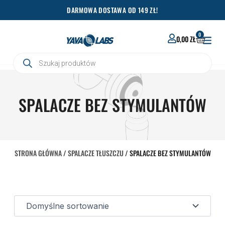
Przejdź
DARMOWA DOSTAWA OD 149 ZŁ!
do
treści
0
WÓZEK
0,00
ZŁ
Wyszukiwarka
produktów
SPALACZE BEZ STYMULANTÓW
STRONA GŁÓWNA
/
SPALACZE TŁUSZCZU
/ SPALACZE BEZ STYMULANTÓW