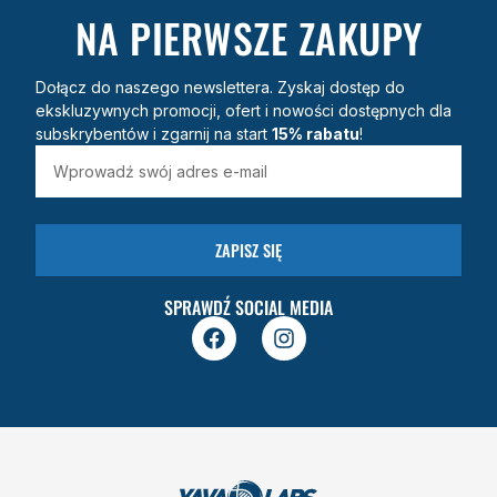
NA PIERWSZE ZAKUPY
Dołącz do naszego newslettera. Zyskaj dostęp do
ekskluzywnych promocji, ofert i nowości dostępnych dla
subskrybentów i zgarnij na start
15% rabatu
!
ZAPISZ SIĘ
SPRAWDŹ SOCIAL MEDIA
F
I
a
n
c
s
e
t
b
a
o
g
o
r
k
a