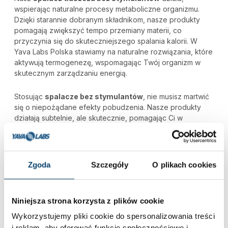
wspierając naturalne procesy metaboliczne organizmu.
Dzięki starannie dobranym składnikom, nasze produkty
pomagają zwiększyć tempo przemiany materii, co
przyczynia się do skuteczniejszego spalania kalorii. W
Yava Labs Polska stawiamy na naturalne rozwiązania, które
aktywują termogenezę, wspomagając Twój organizm w
skutecznym zarządzaniu energią.
Stosując
spalacze bez stymulantów
, nie musisz martwić
się o niepożądane efekty pobudzenia. Nasze produkty
działają subtelnie, ale skutecznie, pomagając Ci w
procesie odchudzania bez ryzyka nadmiernej stymulacji.
Dzięki temu możesz skoncentrować się na osiągnięciu
swoich celów związanych z redukcją tkanki tłuszczowej i
cieszyć się trwałymi efektami. Skorzystaj z naszej oferty i
Zgoda
Szczegóły
O plikach cookies
poczuj różnicę, którą przynoszą nasze innowacyjne
rozwiązania.
Niniejsza strona korzysta z plików cookie
NATURALNE METODY NA REDUKCJĘ
Wykorzystujemy pliki cookie do spersonalizowania treści
TKANKI TŁUSZCZOWEJ