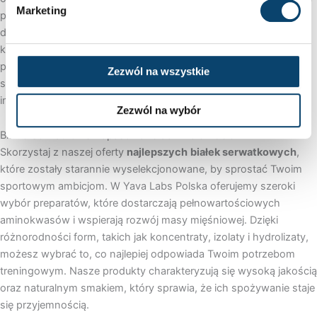
Marketing
proces regeneracji po wysiłku. Nasze białka serwatkowe
dostępne są w różnorodnych formach i smakach, dzięki czemu
każdy znajdzie produkt odpowiednio dopasowany do swoich
preferencji. Zapoznaj się z naszą ofertą i wybierz białko
Zezwól na wszystkie
serwatkowe w proszku, które najlepiej odpowiada Twoim
indywidualnym potrzebom!
Zezwól na wybór
Białko Serwatkowe Dopasowane do Twoich Celów
Skorzystaj z naszej oferty
najlepszych
białek serwatkowych
,
które zostały starannie wyselekcjonowane, by sprostać Twoim
sportowym ambicjom. W Yava Labs Polska oferujemy szeroki
wybór preparatów, które dostarczają pełnowartościowych
aminokwasów i wspierają rozwój masy mięśniowej. Dzięki
różnorodności form, takich jak koncentraty, izolaty i hydrolizaty,
możesz wybrać to, co najlepiej odpowiada Twoim potrzebom
treningowym. Nasze produkty charakteryzują się wysoką jakością
oraz naturalnym smakiem, który sprawia, że ich spożywanie staje
się przyjemnością.