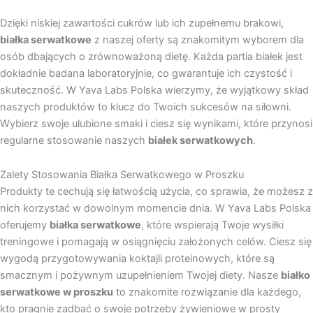
Dzięki niskiej zawartości cukrów lub ich zupełnemu brakowi,
białka serwatkowe
z naszej oferty są znakomitym wyborem dla
osób dbających o zrównoważoną dietę. Każda partia białek jest
dokładnie badana laboratoryjnie, co gwarantuje ich czystość i
skuteczność. W Yava Labs Polska wierzymy, że wyjątkowy skład
naszych produktów to klucz do Twoich sukcesów na siłowni.
Wybierz swoje ulubione smaki i ciesz się wynikami, które przynosi
regularne stosowanie naszych
białek serwatkowych
.
Zalety Stosowania Białka Serwatkowego w Proszku
Produkty te cechują się łatwością użycia, co sprawia, że możesz z
nich korzystać w dowolnym momencie dnia. W Yava Labs Polska
oferujemy
białka serwatkowe
, które wspierają Twoje wysiłki
treningowe i pomagają w osiągnięciu założonych celów. Ciesz się
wygodą przygotowywania koktajli proteinowych, które są
smacznym i pożywnym uzupełnieniem Twojej diety. Nasze
białko
serwatkowe w proszku
to znakomite rozwiązanie dla każdego,
kto pragnie zadbać o swoje potrzeby żywieniowe w prosty