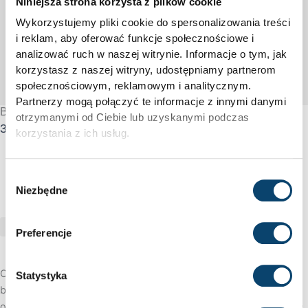
Niniejsza strona korzysta z plików cookie
Wykorzystujemy pliki cookie do spersonalizowania treści
i reklam, aby oferować funkcje społecznościowe i
analizować ruch w naszej witrynie. Informacje o tym, jak
korzystasz z naszej witryny, udostępniamy partnerom
społecznościowym, reklamowym i analitycznym.
Partnerzy mogą połączyć te informacje z innymi danymi
Białko serwatkowe cAMP z kreatyną 2 kg – lody truskawkowe
otrzymanymi od Ciebie lub uzyskanymi podczas
349,00
zł
korzystania z ich usług.
DODAJ DO KOSZYKA
Wybór
Niezbędne
zgody
<
1
2
3
…
8
>
Preferencje
Odkryj pełnię korzyści, jakie niesie ze sobą regularne stosowanie
Statystyka
białka serwatkowego w codziennej diecie. To świetny wybór dla
osób pragnących zwiększyć masę mięśniową oraz przyspieszyć