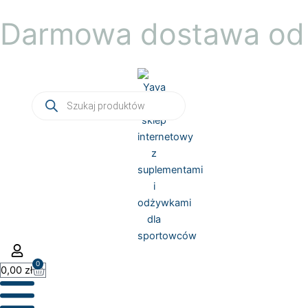
Przejdź
Darmowa dostawa od 
do
treści
Wyszukiwarka
produktów
0
Wózek
0,00
zł