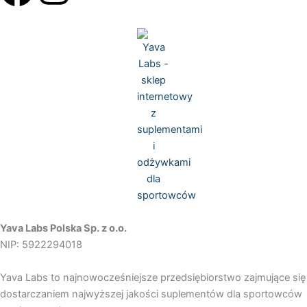
a
n
c
s
e
t
b
a
o
g
o
r
k
a
Yava Labs Polska Sp. z o.o.
NIP: 5922294018
m
Yava Labs to najnowocześniejsze przedsiębiorstwo zajmujące się
dostarczaniem najwyższej jakości suplementów dla sportowców