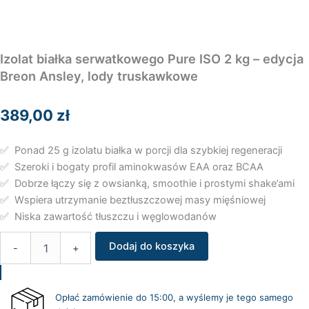
Izolat białka serwatkowego Pure ISO 2 kg – edycja
Breon Ansley, lody truskawkowe
389,00
zł
✅ Ponad 25 g izolatu białka w porcji dla szybkiej regeneracji
✅ Szeroki i bogaty profil aminokwasów EAA oraz BCAA
✅ Dobrze łączy się z owsianką, smoothie i prostymi shake’ami
✅ Wspiera utrzymanie beztłuszczowej masy mięśniowej
✅ Niska zawartość tłuszczu i węglowodanów
ilość
Dodaj do koszyka
-
+
Izolat
białka
serwatkowego
Pure
Opłać zamówienie do 15:00, a wyślemy je tego samego
ISO