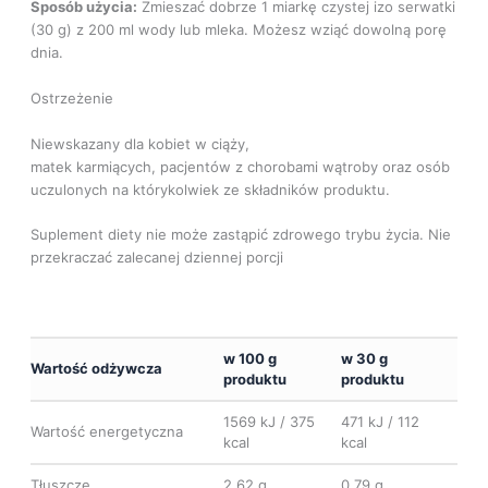
Sposób użycia:
Zmieszać dobrze 1 miarkę czystej izo serwatki
(30 g) z 200 ml wody lub mleka. Możesz wziąć dowolną porę
dnia.
Ostrzeżenie
Niewskazany dla kobiet w ciąży,
matek karmiących, pacjentów z chorobami wątroby oraz osób
uczulonych na którykolwiek ze składników produktu.
Suplement diety nie może zastąpić zdrowego trybu życia. Nie
przekraczać zalecanej dziennej porcji
w 100 g
w 30 g
Wartość odżywcza
produktu
produktu
1569 kJ / 375
471 kJ / 112
Wartość energetyczna
kcal
kcal
Tłuszcze
2,62 g
0,79 g