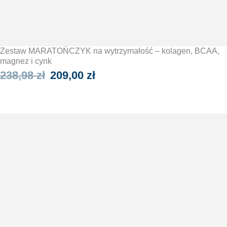
Zestaw MARATOŃCZYK na wytrzymałość – kolagen, BCAA,
magnez i cynk
Pierwotna
Aktualna
238,98
zł
209,00
zł
cena
cena
WYBIERZ OPCJE
wynosiła:
wynosi:
238,98 zł.
209,00 zł.