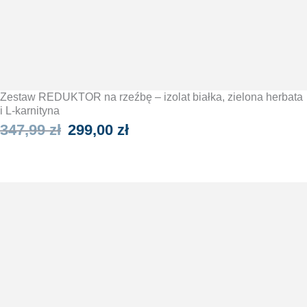
Zestaw REDUKTOR na rzeźbę – izolat białka, zielona herbata
i L-karnityna
Pierwotna
Aktualna
347,99
zł
299,00
zł
cena
cena
WYBIERZ OPCJE
wynosiła:
wynosi:
347,99 zł.
299,00 zł.