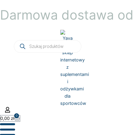
Przejdź
Darmowa dostawa od 
do
treści
Wyszukiwarka
produktów
0
Wózek
0,00
zł