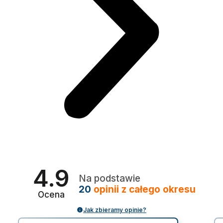
4.9
Na podstawie
20
opinii
z całego okresu
Ocena
Jak zbieramy opinie?