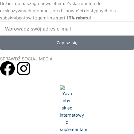
Dołącz do naszego newslettera. Zyskaj dostęp do
ekskluzywnych promocji, ofert i nowości dostępnych dla
subskrybentów i zgarnij na start
15% rabatu
!
Zapisz się
SPRAWDŹ SOCIAL MEDIA
F
I
a
n
c
s
e
t
b
a