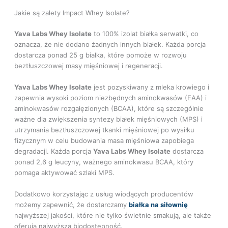
Jakie są zalety Impact Whey Isolate?
Yava Labs
Whey Isolate
to 100% izolat białka serwatki, co
oznacza, że nie dodano żadnych innych białek. Każda porcja
dostarcza ponad 25 g białka, które pomoże w rozwoju
beztłuszczowej masy mięśniowej i regeneracji.
Yava Labs Whey Isolate
jest pozyskiwany z mleka krowiego i
zapewnia wysoki poziom niezbędnych aminokwasów (EAA) i
aminokwasów rozgałęzionych (BCAA), które są szczególnie
ważne dla zwiększenia syntezy białek mięśniowych (MPS) i
utrzymania beztłuszczowej tkanki mięśniowej po wysiłku
fizycznym w celu budowania masa mięśniowa zapobiega
degradacji. Każda porcja
Yava Labs
Whey Isolate
dostarcza
ponad 2,6 g leucyny, ważnego aminokwasu BCAA, który
pomaga aktywować szlaki MPS.
Dodatkowo korzystając z usług wiodących producentów
możemy zapewnić, że dostarczamy
białka na siłownię
najwyższej jakości, które nie tylko świetnie smakują, ale także
oferują najwyższą biodostępność.