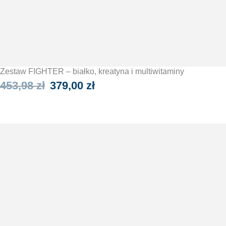
Zestaw FIGHTER – białko, kreatyna i multiwitaminy
Pierwotna
Aktualna
453,98
zł
379,00
zł
cena
cena
WYBIERZ OPCJE
wynosiła:
wynosi:
453,98 zł.
379,00 zł.