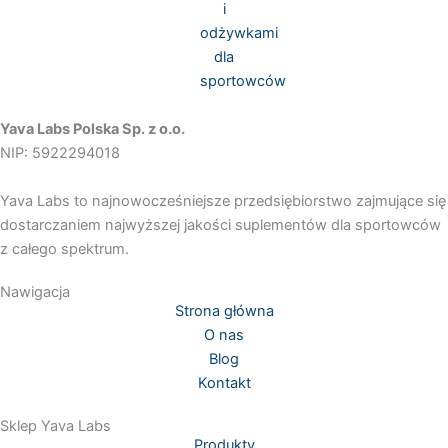
o
g
o
r
k
a
Yava Labs Polska Sp. z o.o.
NIP: 5922294018
m
Yava Labs to najnowocześniejsze przedsiębiorstwo zajmujące się
dostarczaniem najwyższej jakości suplementów dla sportowców
z całego spektrum.
Nawigacja
Strona główna
O nas
Blog
Kontakt
Sklep Yava Labs
Produkty