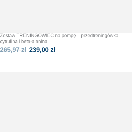
Zestaw TRENINGOWIEC na pompę – przedtreningówka,
cytrulina i beta-alanina
Pierwotna
Aktualna
265,97
zł
239,00
zł
cena
cena
WYBIERZ OPCJE
wynosiła:
wynosi:
265,97 zł.
239,00 zł.