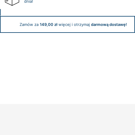
dnia!
2
kg
–
edycja
Zamów za
149,00
zł
więcej i otrzymaj
darmową dostawę!
Breon
Ansley,
lody
truskawkowe
Opis
Wartości odżywcze