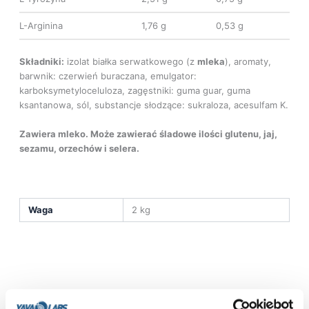
L-Arginina
1,76 g
0,53 g
Składniki:
izolat białka serwatkowego (z
mleka
), aromaty,
barwnik: czerwień buraczana, emulgator:
karboksymetyloceluloza, zagęstniki: guma guar, guma
ksantanowa, sól, substancje słodzące: sukraloza, acesulfam K.
Zawiera mleko. Może zawierać śladowe ilości glutenu, jaj,
sezamu, orzechów i selera.
Waga
2 kg