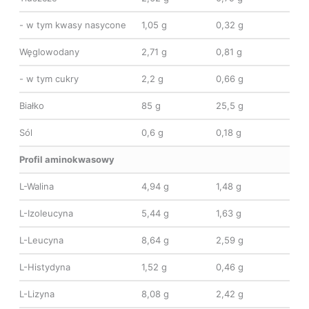
- w tym kwasy nasycone
1,05 g
0,32 g
Węglowodany
2,71 g
0,81 g
- w tym cukry
2,2 g
0,66 g
Białko
85 g
25,5 g
Sól
0,6 g
0,18 g
Profil aminokwasowy
L-Walina
4,94 g
1,48 g
L-Izoleucyna
5,44 g
1,63 g
L-Leucyna
8,64 g
2,59 g
L-Histydyna
1,52 g
0,46 g
L-Lizyna
8,08 g
2,42 g