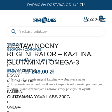
Przejdź
DARMOWA DOSTAWA OD 149 ZŁ!
do
treści
0
WÓZE
0,00
ZŁ
Wyszukiwarka
produktów
ZESTAW NOCNY
STRONA
GŁÓWNA
/
ZDROWIE
REGENERATOR – KAZEINA,
I
ODPORNOŚĆ
/
REGENERACJA
GLUTAMINA I OMEGA-3
I
STAWY
295,97
/ ZESTAW
zł
249,00
zł
Pierwotna
Aktualna
NOCNY
cena
cena
✅ Nocne odżywianie mięśni kazeiną w wybranym smaku
REGENERATOR
wynosiła:
wynosi:
✅ Błyskawiczna odbudowa tkanek i wsparcie odporności po treningu
–
295,97 zł.
249,00 zł.
✅ Mniej stanów zapalnych i zdrowe stawy po ciężkim wysiłku
KAZEINA,
ilość
GLUTAMINA YAVA LABS 300G
GLUTAMINA
Zestaw
I
NOCNY
OMEGA-
REGENERATOR
–