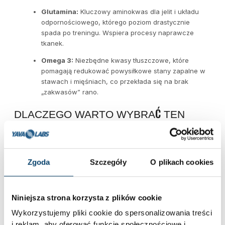
Glutamina:
Kluczowy aminokwas dla jelit i układu
odpornościowego, którego poziom drastycznie
spada po treningu. Wspiera procesy naprawcze
tkanek.
Omega 3:
Niezbędne kwasy tłuszczowe, które
pomagają redukować powysiłkowe stany zapalne w
stawach i mięśniach, co przekłada się na brak
„zakwasów” rano.
DLACZEGO WARTO WYBRAĆ TEN
ZESTAW?
Długotrwałe odżywienie mięśni podczas
Zgoda
Szczegóły
O plikach cookies
wielogodzinnej przerwy w jedzeniu.
Redukcja bolesności mięśniowej (DOMS) i stanów
zapalnych.
Niniejsza strona korzysta z plików cookie
Wsparcie układu odpornościowego i zdrowia jelit.
Wykorzystujemy pliki cookie do spersonalizowania treści
i reklam, aby oferować funkcje społecznościowe i