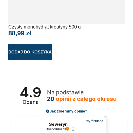
Czysty monohydrat kreatyny 500 g
Zes
88,99
zł
BCA
23
DODAJ DO KOSZYKA
WYB
4.9
Na podstawie
20
opinii
z całego okresu
Ocena
Jak zbieramy opinie?
wyróżniona
Seweryn
zweryfikowano