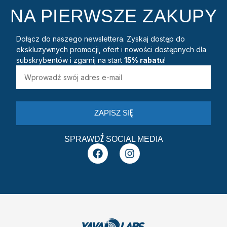
NA PIERWSZE ZAKUPY
Dołącz do naszego newslettera. Zyskaj dostęp do
ekskluzywnych promocji, ofert i nowości dostępnych dla
subskrybentów i zgarnij na start
15% rabatu
!
ZAPISZ SIĘ
SPRAWDŹ SOCIAL MEDIA
F
I
a
n
c
s
e
t
b
a
o
g
o
r
k
a