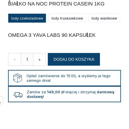
3
BIAŁKO NA NOC PROTEIN CASEIN 1KG
kazeina,
glutamina
i
omega-
lody czekoladowe
lody truskawkowe
lody waniliowe
3
OMEGA 3 YAVA LABS 90 KAPSUŁEK
-
+
DODAJ DO KOSZYKA
Opłać zamówienie do 15:00, a wyślemy je tego
samego dnia!
Zamów za
149,00
zł
więcej i otrzymaj
darmową
dostawę!