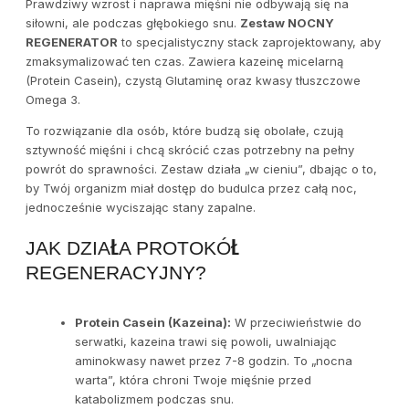
Prawdziwy wzrost i naprawa mięśni nie odbywają się na
siłowni, ale podczas głębokiego snu.
Zestaw NOCNY
REGENERATOR
to specjalistyczny stack zaprojektowany, aby
zmaksymalizować ten czas. Zawiera kazeinę micelarną
(Protein Casein), czystą Glutaminę oraz kwasy tłuszczowe
Omega 3.
To rozwiązanie dla osób, które budzą się obolałe, czują
sztywność mięśni i chcą skrócić czas potrzebny na pełny
powrót do sprawności. Zestaw działa „w cieniu”, dbając o to,
by Twój organizm miał dostęp do budulca przez całą noc,
jednocześnie wyciszając stany zapalne.
JAK DZIAŁA PROTOKÓŁ
REGENERACYJNY?
Protein Casein (Kazeina):
W przeciwieństwie do
serwatki, kazeina trawi się powoli, uwalniając
aminokwasy nawet przez 7-8 godzin. To „nocna
warta”, która chroni Twoje mięśnie przed
katabolizmem podczas snu.