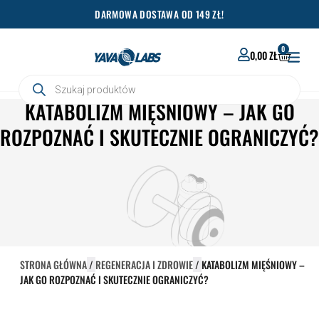
Przejdź
DARMOWA DOSTAWA OD 149 ZŁ!
do
treści
0
WÓZEK
0,00
ZŁ
Wyszukiwarka
produktów
KATABOLIZM MIĘŚNIOWY – JAK GO
ROZPOZNAĆ I SKUTECZNIE OGRANICZYĆ?
STRONA GŁÓWNA
/
REGENERACJA I ZDROWIE
/
KATABOLIZM MIĘŚNIOWY –
JAK GO ROZPOZNAĆ I SKUTECZNIE OGRANICZYĆ?