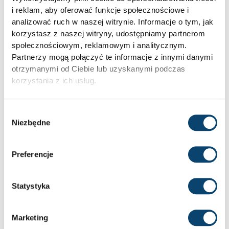
i reklam, aby oferować funkcje społecznościowe i
DŁUGOTERMINOWE SKUTKI ZDROWOTNE
analizować ruch w naszej witrynie. Informacje o tym, jak
korzystasz z naszej witryny, udostępniamy partnerom
Przemiany kataboliczne, gdy utrzymują się przez długi
społecznościowym, reklamowym i analitycznym.
czas, niosą ze sobą dodatkowe zagrożenia. Mogą
Partnerzy mogą połączyć te informacje z innymi danymi
prowadzić do zaburzeń metabolicznych, jak
otrzymanymi od Ciebie lub uzyskanymi podczas
insulinooporność czy niekorzystne zmiany w składzie ciała.
korzystania z ich usług.
Osłabiona kondycja i zmniejszona odporność to kolejne
możliwe skutki.
Wybór
Zatrzymanie nadmiernego katabolizmu białek jest
Niezbędne
zgody
kluczowe dla utrzymania zdrowia i sprawności fizycznej.
Odpowiednia podaż białka
oraz regularny trening siłowy
mogą pomóc w przeciwdziałaniu skutkom ubocznym tego
Preferencje
procesu.
Statystyka
ROLA AMINOKWASÓW W
ZAPOBIEGANIU KATABOLIZMOWI
Marketing