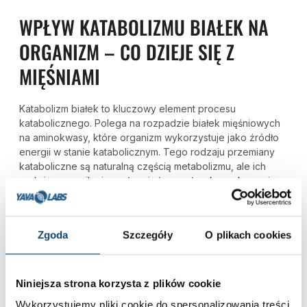
WPŁYW KATABOLIZMU BIAŁEK NA
ORGANIZM – CO DZIEJE SIĘ Z
MIĘŚNIAMI
Katabolizm białek to kluczowy element procesu
katabolicznego. Polega na rozpadzie białek mięśniowych
na aminokwasy, które organizm wykorzystuje jako źródło
energii w stanie katabolicznym. Tego rodzaju przemiany
kataboliczne są naturalną częścią metabolizmu, ale ich
nadmierne nasilenie może mieć poważne konsekwencje
dla zdrowia.
Podczas katabolizmu białek energia jest uwalniana
Zgoda
Szczegóły
O plikach cookies
kosztem masy mięśniowej. W krótkim okresie stan
kataboliczny prowadzi do zmniejszenia objętości mięśni i
ich siły. To efekt nieproporcjonalnego rozpadu białek w
Niniejsza strona korzysta z plików cookie
stosunku do ich syntezy. Skutki te mogą być widoczne
nawet bez zmiany wagi ciała.
Wykorzystujemy pliki cookie do spersonalizowania treści