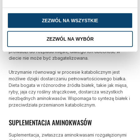
MIĘŚNIOWEMU
Aminokwasy odgrywają kluczową rolę w zapobieganiu
ZEZWÓL NA WSZYSTKIE
katabolizmowi mięśniowemu. Są podstawowymi
jednostkami białek, a ich odpowiednia podaż jest
niezbędna do efektywnej regeneracji mięśni. Katabolizm
ZEZWÓL NA WYBÓR
aminokwasów nasila się w warunkach deficytu, co
prowadzi do rozpadu mięśni, dlatego ich obecność w
diecie nie może być zbagatelizowana.
Utrzymanie równowagi w procesie katabolicznym jest
możliwe dzięki dostarczaniu pełnowartościowego białka.
Dieta bogata w różnorodne źródła białek, takie jak mięsa,
ryby, jaja czy rośliny strączkowe, dostarcza wszystkich
niezbędnych aminokwasów. Wspomaga to syntezę białek i
przeciwdziała przemianom katabolicznym.
SUPLEMENTACJA AMINOKWASÓW
Suplementacja, zwłaszcza aminokwasami rozgałęzionymi