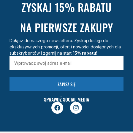
ZYSKAJ 15% RABATU
NA PIERWSZE ZAKUPY
Dołącz do naszego newslettera. Zyskaj dostęp do
ekskluzywnych promocji, ofert i nowości dostępnych dla
subskrybentów i zgarnij na start
15% rabatu
!
ZAPISZ SIĘ
SPRAWDŹ SOCIAL MEDIA
F
I
a
n
c
s
e
t
b
a