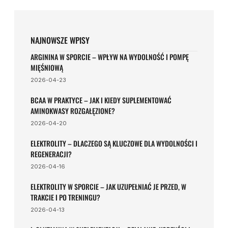
fizjologii, a kluczowe znaczenie ma całodzienna podaż
energii i białka. Pomaga kolacja z porcją białka lub porcja
białka przed snem, jeśli bilans dzienny się nie domyka.
Priorytetem pozostaje ciągły, jakościowy sen.
NAJNOWSZE WPISY
ARGININA W SPORCIE – WPŁYW NA WYDOLNOŚĆ I POMPĘ
MIĘŚNIOWĄ
2026-04-23
BCAA W PRAKTYCE – JAK I KIEDY SUPLEMENTOWAĆ
AMINOKWASY ROZGAŁĘZIONE?
2026-04-20
ELEKTROLITY – DLACZEGO SĄ KLUCZOWE DLA WYDOLNOŚCI I
REGENERACJI?
2026-04-16
ELEKTROLITY W SPORCIE – JAK UZUPEŁNIAĆ JE PRZED, W
TRAKCIE I PO TRENINGU?
2026-04-13