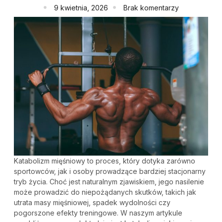
9 kwietnia, 2026
Brak komentarzy
Katabolizm mięśniowy to proces, który dotyka zarówno
sportowców, jak i osoby prowadzące bardziej stacjonarny
tryb życia. Choć jest naturalnym zjawiskiem, jego nasilenie
może prowadzić do niepożądanych skutków, takich jak
utrata masy mięśniowej, spadek wydolności czy
pogorszone efekty treningowe. W naszym artykule