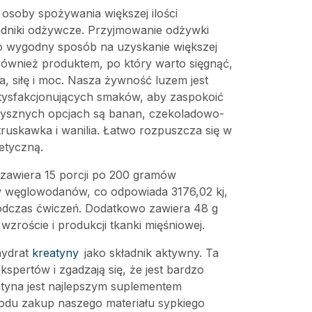
osoby spożywania większej ilości
adniki odżywcze. Przyjmowanie odżywki
to wygodny sposób na uzyskanie większej
t również produktem, po który warto sięgnąć,
a, siłę i moc. Nasza żywność luzem jest
atysfakcjonujących smaków, aby zaspokoić
ysznych opcjach są banan, czekoladowo-
truskawka i wanilia. Łatwo rozpuszcza się w
etyczną.
awiera 15 porcji po 200 gramów
 węglowodanów, co odpowiada 3176,02 kj,
podczas ćwiczeń. Dodatkowo zawiera 48 g
zroście i produkcji tkanki mięśniowej.
hydrat
kreatyny
jako składnik aktywny. Ta
spertów i zgadzają się, że jest bardzo
atyna jest najlepszym suplementem
odu zakup naszego materiału sypkiego