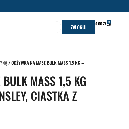
0
WÓZEK
0,00
ZŁ
ZALOGUJ
TYNĄ
/ ODŻYWKA NA MASĘ BULK MASS 1,5 KG –
 BULK MASS 1,5 KG
NSLEY, CIASTKA Z