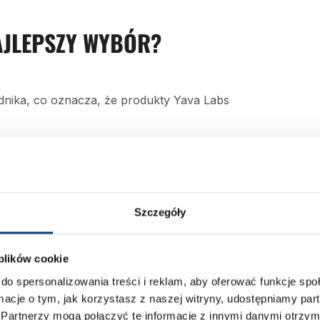
AJLEPSZY WYBÓR?
dnika, co oznacza, że produkty Yava Labs
iodących sportach
a i rozwój w celu wytworzenia najwyższej
Szczegóły
 plików cookie
-5 miarek dziennie, w zależności od
do spersonalizowania treści i reklam, aby oferować funkcje sp
mak, rozpuść go w 400-500 ml mleka lub
ormacje o tym, jak korzystasz z naszej witryny, udostępniamy p
Partnerzy mogą połączyć te informacje z innymi danymi otrzym