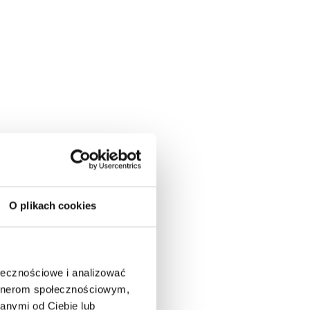
O plikach cookies
ołecznościowe i analizować
artnerom społecznościowym,
anymi od Ciebie lub