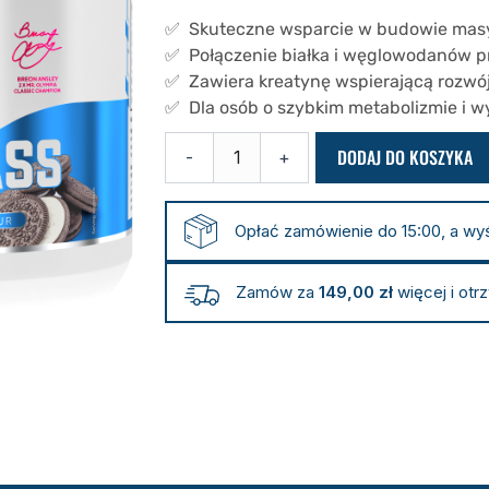
✅ Skuteczne wsparcie w budowie masy i
✅ Połączenie białka i węglowodanów p
✅ Zawiera kreatynę wspierającą rozwój
✅ Dla osób o szybkim metabolizmie i 
ilość
DODAJ DO KOSZYKA
-
+
Odżywka
na
masę
Bulk
Opłać zamówienie do 15:00, a wy
Mass
1,5
kg
Zamów za
149,00
zł
więcej i otr
–
edycja
Breon
Ansley,
ciastka
z
kremem