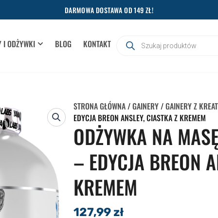
DARMOWA DOSTAWA OD 149 ZŁ!
Wyszukiwarka
 I ODŻYWKI
BLOG
KONTAKT
OPEN SUPLEMENTY I ODŻYWKI
produktów
STRONA GŁÓWNA
/
GAINERY
/
GAINERY Z KREA
EDYCJA BREON ANSLEY, CIASTKA Z KREMEM
ODŻYWKA NA MASĘ
– EDYCJA BREON A
KREMEM
127,99
zł