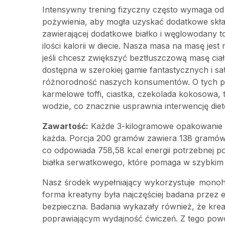
Intensywny trening fizyczny często wymaga od 
pożywienia, aby mogła uzyskać dodatkowe skł
zawierającej dodatkowe białko i węglowodany 
ilości kalorii w diecie. Nasza masa na masę jes
jeśli chcesz zwiększyć beztłuszczową masę ciał
dostępna w szerokiej gamie fantastycznych i s
różnorodność naszych konsumentów. O tych p
karmelowe toffi, ciastka, czekolada kokosowa, 
wodzie, co znacznie usprawnia interwencję diet
Zawartość:
Każde 3-kilogramowe opakowanie z
każda. Porcja 200 gramów zawiera 138 gramów
co odpowiada 758,58 kcal energii potrzebnej 
białka serwatkowego, które pomaga w szybkim w
Nasz środek wypełniający wykorzystuje mono
forma kreatyny była najczęściej badana przez ek
bezpieczna. Badania wykazały również, że kre
poprawiającym wydajność ćwiczeń. Z tego pow