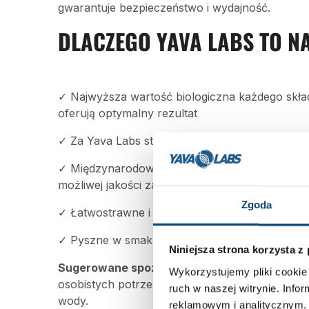
gwarantuje bezpieczeństwo i wydajność.
DLACZEGO YAVA LABS TO N
✓ Najwyższa wartość biologiczna każdego skła
oferują optymalny rezultat
✓ Za Yava Labs stoi wielu mistrzów świata w w
✓ Międzynarodowa marka z naciskiem na badani
możliwej jakości za najlepszą cenę
Zgoda
✓ Łatwostrawne i przyswajalne
✓ Pyszne w smaku i łatwe do wymieszania
Niniejsza strona korzysta z
Sugerowane spożycie:
Zalecamy dawkowanie 3
Wykorzystujemy pliki cookie 
osobistych potrzeb. Aby uzyskać doskonały s
ruch w naszej witrynie. Inf
wody.
reklamowym i analitycznym. 