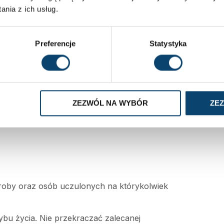
nia z ich usług.
Preferencje
Statystyka
ZEZWÓL NA WYBÓR
ZE
roby oraz osób uczulonych na którykolwiek
ybu życia. Nie przekraczać zalecanej