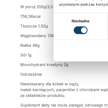
uzyskanymi podczas korzysta
W porcji 200g(3,5 miarki)
Wybór
758,58kcal
Niezbędne
zgody
Tłuszcze 1,62g
Węglowodany 138g
Białka 48g
Sól 1g
Monohydrant kreatyny 2g
Ostrzeżenie
Niewskazany dla kobiet w ciąży,
matek karmiących, pacjentów z chorobami wąt
ze składników produktu.
Suplement diety nie może zastąpić zdrowego tr