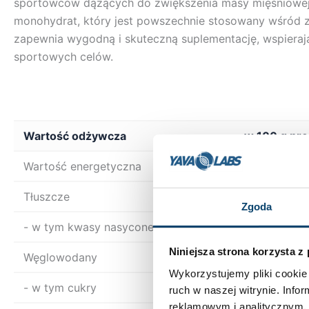
sportowców dążących do zwiększenia masy mięśniowej i
monohydrat, który jest powszechnie stosowany wśród
zapewnia wygodną i skuteczną suplementację, wspierają
sportowych celów.
Wartość odżywcza
w 100 g pr
Wartość energetyczna
356 kJ / 86
Tłuszcze
0 g
Zgoda
- w tym kwasy nasycone
0 g
Niniejsza strona korzysta z
Węglowodany
31 g
Wykorzystujemy pliki cookie 
- w tym cukry
0 g
ruch w naszej witrynie. Inf
reklamowym i analitycznym. 