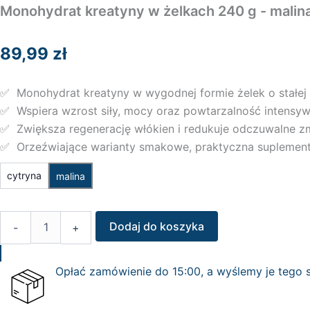
Monohydrat kreatyny w żelkach 240 g - malin
89,99
zł
✅ Monohydrat kreatyny w wygodnej formie żelek o stałe
✅ Wspiera wzrost siły, mocy oraz powtarzalność intensyw
✅ Zwiększa regenerację włókien i redukuje odczuwalne z
✅ Orzeźwiające warianty smakowe, praktyczna suplemen
ilość
cytryna
malina
Monohydrat
kreatyny
w
żelkach
Dodaj do koszyka
-
+
240
g
Opłać zamówienie do 15:00, a wyślemy je tego 