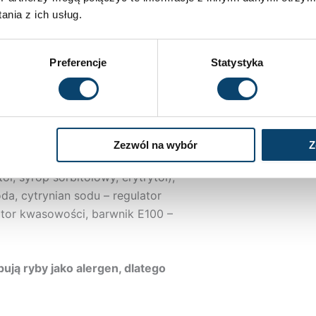
2 g
nia z ich usług.
0 g
Preferencje
Statystyka
0,4 g
0 g
3000 mg
Zezwól na wybór
Z
l, syrop sorbitolowy, erytrytol),
da, cytrynian sodu – regulator
ator kwasowości, barwnik E100 –
ują ryby jako alergen, dlatego