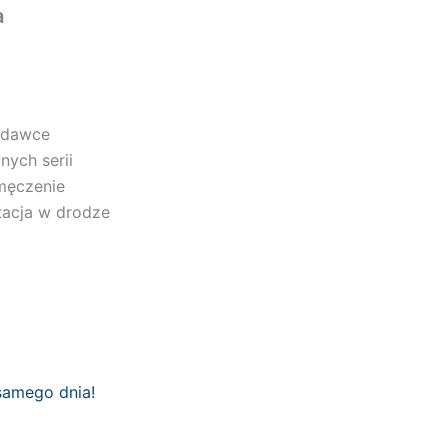
a
j dawce
nych serii
męczenie
tacja w drodze
samego dnia!