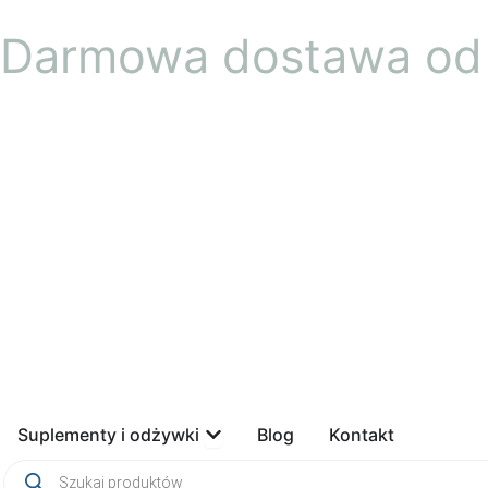
Przejdź
Darmowa dostawa od 
do
treści
Open Suplementy i odżywki
Suplementy i odżywki
Blog
Kontakt
Wyszukiwarka
produktów