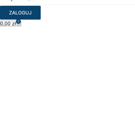
ZALOGUJ
0
Wózek
0,00
zł