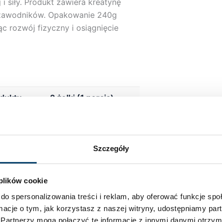
 siły. Produkt zawiera kreatynę
 zawodników. Opakowanie 240g
c rozwój fizyczny i osiągnięcie
oduktu
2 żelki (1 porcja)
 kcal
28 kJ / 6 kcal
0 g
Szczegóły
0 g
 plików cookie
2 g
do spersonalizowania treści i reklam, aby oferować funkcje sp
0 g
ormacje o tym, jak korzystasz z naszej witryny, udostępniamy p
Partnerzy mogą połączyć te informacje z innymi danymi otrzym