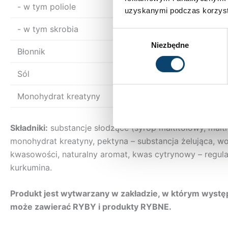
- w tym poliole
31 g
uzyskanymi podczas korzysta
- w tym skrobia
0 g
Wybór
Niezbędne
zgody
Błonnik
4,3 g
Sól
0,8 g
Monohydrat kreatyny
37,5 g
Składniki:
substancje słodzące (syrop maltitolowy, maltito
monohydrat kreatyny, pektyna – substancja żelująca, wo
kwasowości, naturalny aromat, kwas cytrynowy – regul
kurkumina.
Produkt jest wytwarzany w zakładzie, w którym występ
może zawierać RYBY i produkty RYBNE.