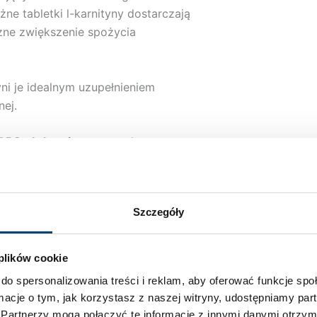
ne tabletki l-karnityny dostarczają
żne zwiększenie spożycia
ni je idealnym uzupełnieniem
nej.
BS – L-karnityna
zostały
spierać zbilansowaną dietę.
Szczegóły
ują kwasy tłuszczowe jako energię
 plików cookie
do spersonalizowania treści i reklam, aby oferować funkcje sp
ava Labs L-karnityna raz dziennie
ormacje o tym, jak korzystasz z naszej witryny, udostępniamy p
ngiem siłowym zwiększa stężenie
Partnerzy mogą połączyć te informacje z innymi danymi otrzym