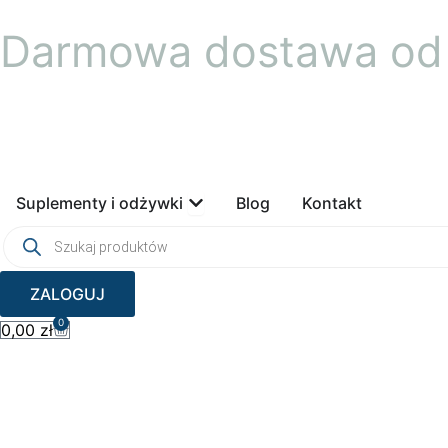
Przejdź
Darmowa dostawa od 
do
treści
Open Suplementy i odżywki
Suplementy i odżywki
Blog
Kontakt
Wyszukiwarka
produktów
ZALOGUJ
0
Wózek
0,00
zł