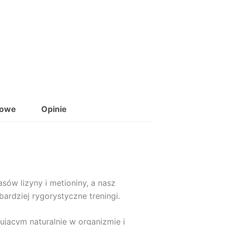
kowe
Opinie
ów lizyny i metioniny, a nasz
rdziej rygorystyczne treningi.
jącym naturalnie w organizmie i