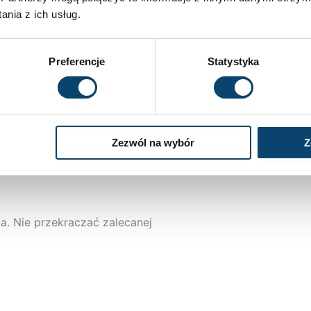
nia z ich usług.
Preferencje
Statystyka
Zezwól na wybór
Z
z osób uczulonych na którykolwiek
a. Nie przekraczać zalecanej