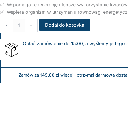
✅ Wspomaga regenerację i lepsze wykorzystanie kwasów
✅ Wspiera organizm w utrzymaniu równowagi energetycz
ilość
Dodaj do koszyka
-
+
L-
karnityna
–
Opłać zamówienie do 15:00, a wyślemy je tego 
90
kapsułek
Zamów za
149,00
zł
więcej i otrzymaj
darmową dosta