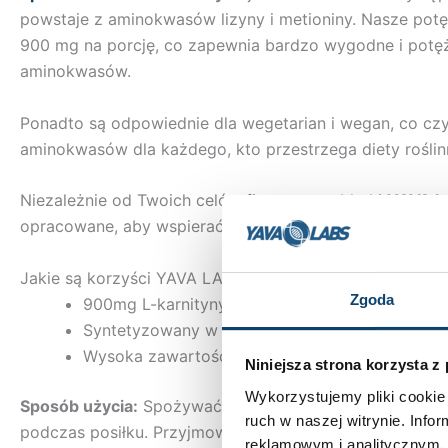
powstaje z aminokwasów lizyny i metioniny. Nasze potęż
900 mg na porcję, co zapewnia bardzo wygodne i potę
aminokwasów.
Ponadto są odpowiednie dla wegetarian i wegan, co czy
aminokwasów dla każdego, kto przestrzega diety roślin
Niezależnie od Twoich celów fitness, te tabletki
YAVA LA
opracowane, aby wspierać nawet najcięższe treningi i w
Jakie są korzyści YAVA LABS – L-karnityna
Zgoda
900mg L-karnityny
Syntetyzowany w wątrobie
Wysoka zawartość w tkankach, które wykorzyst
Niniejsza strona korzysta z
Wykorzystujemy pliki cookie 
Sposób użycia:
Spożywać 2 kapsułki suplementu diety Y
ruch w naszej witrynie. Inf
podczas posiłku. Przyjmowanie L-karnityny przed treni
reklamowym i analitycznym. 