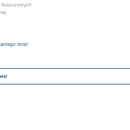
 tłuszczowych
nej
samego dnia!
wę!