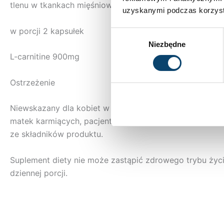
tlenu w tkankach mięśniowych.
uzyskanymi podczas korzysta
w porcji 2 kapsułek
Wybór
Niezbędne
zgody
L-carnitine 900mg
Ostrzeżenie
Niewskazany dla kobiet w ciąży,
matek karmiących, pacjentów z chorobami wątroby ora
ze składników produktu.
Suplement diety nie może zastąpić zdrowego trybu życi
dziennej porcji.