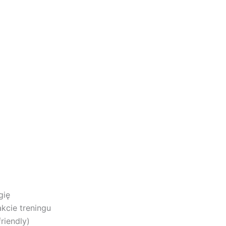
gię
kcie treningu
riendly)