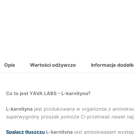
Opis
Wartości odżywcze
Informacje dodat
Co to jest YAVA LABS – L-karnityna?
L-karnityna
jest produkowana w organizmie z aminokwas
superwygodny proszek pomoże Ci przetrwać nawet najba
Spalacz tłuszczu
L-karnityna
jest aminokwasem występu