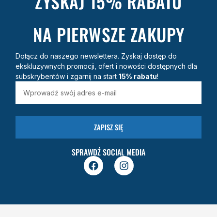
ZYSKAJ 15% RABATU
NA PIERWSZE ZAKUPY
Dołącz do naszego newslettera. Zyskaj dostęp do
ekskluzywnych promocji, ofert i nowości dostępnych dla
subskrybentów i zgarnij na start
15% rabatu
!
ZAPISZ SIĘ
SPRAWDŹ SOCIAL MEDIA
F
I
a
n
c
s
e
t
b
a
o
g