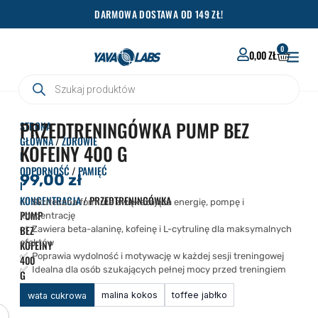
Przejdź
DARMOWA DOSTAWA OD 149 ZŁ!
do
treści
0
WÓZEK
0,00
ZŁ
Wyszukiwarka
produktów
PRZEDTRENINGÓWKA PUMP BEZ
STRONA
GŁÓWNA
/
ZDROWIE
KOFEINY 400 G
I
ODPORNOŚĆ
/
PAMIĘĆ
99,00
zł
I
KONCENTRACJA
/ PRZEDTRENINGÓWKA
✅ Skuteczna formuła zwiększająca energię, pompę i
PUMP
koncentrację
BEZ
✅ Zawiera beta-alaninę, kofeinę i L-cytrulinę dla maksymalnych
efektów
KOFEINY
✅ Poprawia wydolność i motywację w każdej sesji treningowej
400
✅ Idealna dla osób szukających pełnej mocy przed treningiem
G
ilość
malina kokos
toffee jabłko
wata cukrowa
Przedtreningówka
PUMP