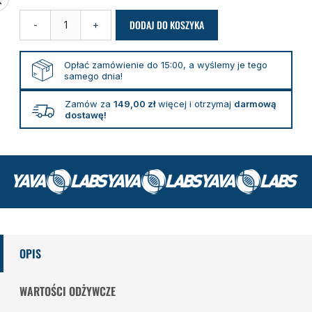
bez
kofeiny
DODAJ DO KOSZYKA
-
+
400
g
Opłać zamówienie do 15:00, a wyślemy je tego
samego dnia!
Zamów za
149,00
zł
więcej i otrzymaj
darmową
dostawę!
OPIS
WARTOŚCI ODŻYWCZE