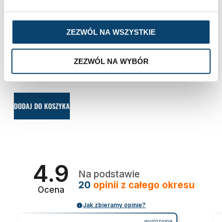
ZEZWÓL NA WSZYSTKIE
ZEZWÓL NA WYBÓR
Czysty monohydrat kreatyny 500 g
Zes
88,99
zł
kol
23
DODAJ DO KOSZYKA
WYBI
4.9
Na podstawie
20
opinii
z całego okresu
Ocena
Jak zbieramy opinie?
wyróżniona