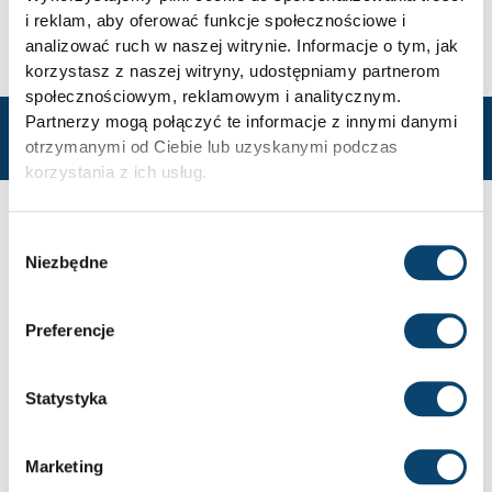
Premium Pre Pump Pre-Workout
.
i reklam, aby oferować funkcje społecznościowe i
analizować ruch w naszej witrynie. Informacje o tym, jak
korzystasz z naszej witryny, udostępniamy partnerom
społecznościowym, reklamowym i analitycznym.
Partnerzy mogą połączyć te informacje z innymi danymi
otrzymanymi od Ciebie lub uzyskanymi podczas
korzystania z ich usług.
NASZE
NAJCZĘŚCIEJ WYBIERANE
BESTSELLERY
Wybór
Niezbędne
zgody
Preferencje
Statystyka
Marketing