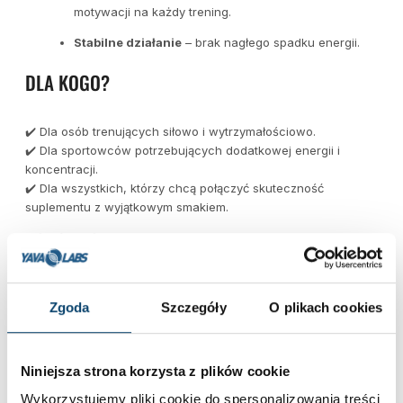
motywacji na każdy trening.
Stabilne działanie
– brak nagłego spadku energii.
DLA KOGO?
✔️ Dla osób trenujących siłowo i wytrzymałościowo.
✔️ Dla sportowców potrzebujących dodatkowej energii i
koncentracji.
✔️ Dla wszystkich, którzy chcą połączyć skuteczność
suplementu z wyjątkowym smakiem.
PODSUMOWANIE
Jeśli chcesz osiągnąć
mocniejszą pompę mięśniową,
Zgoda
Szczegóły
O plikach cookies
większą energię i maksymalne skupienie
, sięgnij po
Yava
Labs Premium Pre Pump Pre-Workout
. To połączenie
skutecznej formuły i wyjątkowego smaku, które wyniesie Twój
trening na nowy poziom.
Niniejsza strona korzysta z plików cookie
👉 Postaw na siłę, efektywność i smak – wybierz
Yava Labs
Wykorzystujemy pliki cookie do spersonalizowania treści