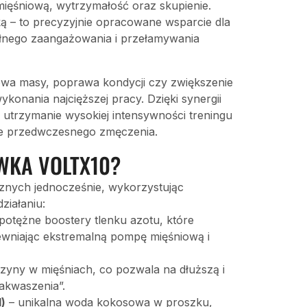
ęśniową, wytrzymałość oraz skupienie.
ką – to precyzyjnie opracowane wsparcie dla
ełnego zaangażowania i przełamywania
dowa masy, poprawa kondycji czy zwiększenie
ykonania najcięższej pracy. Dzięki synergii
utrzymanie wysokiej intensywności treningu
ucie przedwczesnego zmęczenia.
WKA VOLTX10?
cznych jednocześnie, wykorzystując
ziałaniu:
potężne boostery tlenku azotu, które
ewniając ekstremalną pompę mięśniową i
yny w mięśniach, co pozwala na dłuższą i
akwaszenia”.
d)
– unikalna woda kokosowa w proszku,