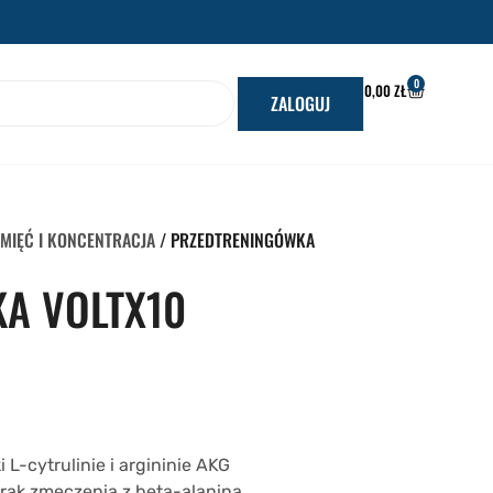
0
WÓZEK
0,00
ZŁ
ZALOGUJ
MIĘĆ I KONCENTRACJA
/ PRZEDTRENINGÓWKA
A VOLTX10
-cytrulinie i argininie AKG
rak zmęczenia z beta-alaniną