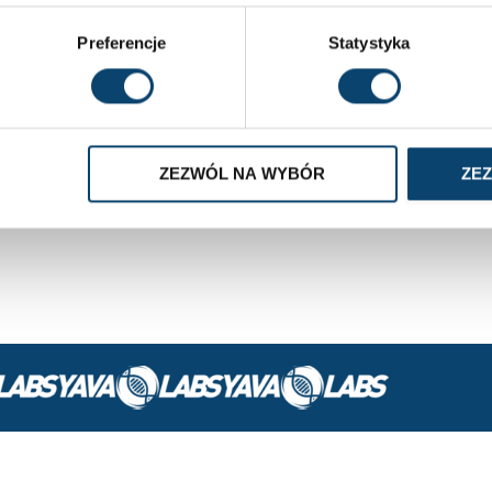
NIE
Preferencje
Statystyka
0 ml wody i wypić 30 minut przed treningiem.
ekraczać zalecanej dziennej porcji.
dzieci, kobiet w ciąży i karmiących piersią.
. Suplement diety nie jest substytutem
ZEZWÓL NA WYBÓR
ZE
iedostępnym dla dzieci, w suchym i