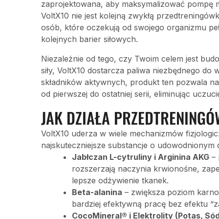
zaprojektowana, aby maksymalizować pompę mi
VoltX10 nie jest kolejną zwykłą przedtreningów
osób, które oczekują od swojego organizmu p
kolejnych barier siłowych.
Niezależnie od tego, czy Twoim celem jest bu
siły, VoltX10 dostarcza paliwa niezbędnego do w
składników aktywnych, produkt ten pozwala na 
od pierwszej do ostatniej serii, eliminując ucz
JAK DZIAŁA PRZEDTRENINGÓ
VoltX10 uderza w wiele mechanizmów fizjologi
najskuteczniejsze substancje o udowodnionym d
Jabłczan L-cytruliny i Arginina AKG
– 
rozszerzają naczynia krwionośne, zap
lepsze odżywienie tkanek.
Beta-alanina
– zwiększa poziom karnoz
bardziej efektywną pracę bez efektu “z
CocoMineral® i Elektrolity (Potas, Só