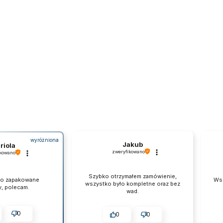
wyróżniona
Jakub
riola
zweryfikowano
ikowano
Szybko otrzymałem zamówienie,
wo zapakowane
Wsz
wszystko było kompletne oraz bez
y, polecam.
wad.
0
0
0