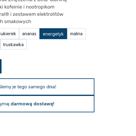
i kofeinie i nootropikom
l® i zestawem elektrolitów
ch smakowych
cukierek
ananas
malina
energetyk
truskawka
ślemy je tego samego dnia!
zymaj
darmową dostawę!