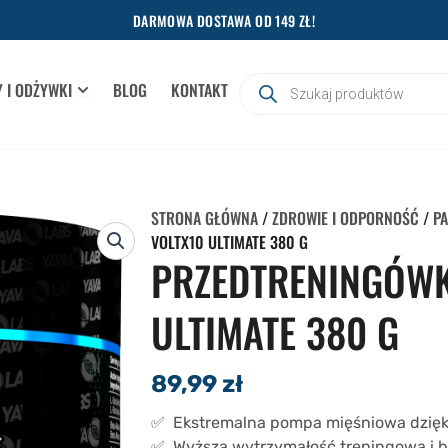
DARMOWA DOSTAWA OD 149 ZŁ!
Wyszukiwarka
 I ODŻYWKI
BLOG
KONTAKT
OPEN SUPLEMENTY I ODŻYWKI
produktów
STRONA GŁÓWNA
/
ZDROWIE I ODPORNOŚĆ
/
PA
VOLTX10 ULTIMATE 380 G
PRZEDTRENINGÓWK
ULTIMATE 380 G
89,99
zł
✅ Ekstremalna pompa mięśniowa dzięki L
✅ Wyższa wytrzymałość treningowa i b