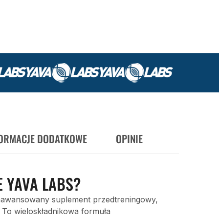
FORMACJE DODATKOWE
OPINIE
E YAVA LABS?
aawansowany suplement przedtreningowy,
u. To wieloskładnikowa formuła