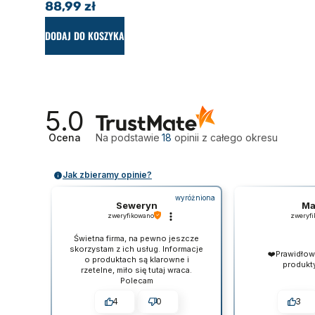
88,99
zł
DODAJ DO KOSZYKA
5.0
Ocena
Na podstawie
18
opinii
z całego okresu
Jak zbieramy opinie?
wyróżniona
Seweryn
Ma
zweryfikowano
zweryf
Świetna firma, na pewno jeszcze
skorzystam z ich usług. Informacje
❤️Prawidło
o produktach są klarowne i
produkt
rzetelne, miło się tutaj wraca.
Polecam
4
0
3