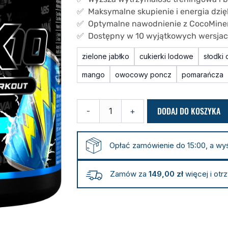
✅ Maksymalne skupienie i energia dzięk
✅ Optymalne nawodnienie z CocoMinera
✅ Dostępny w 10 wyjątkowych wersja
ilość
zielone jabłko
cukierki lodowe
słodki 
Przedtreningówka
VOLTX10
mango
owocowy poncz
pomarańcza
Ultimate
380
g
DODAJ DO KOSZYKA
-
+
Opłać zamówienie do 15:00, a wy
Zamów za
149,00
zł
więcej i otr