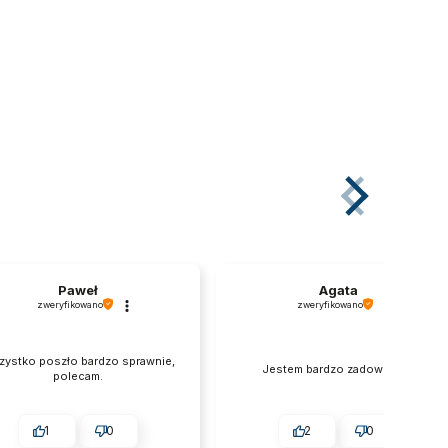
238,9
WYBIERZ O
Paweł
Agata
zweryfikowano
zweryfikowano
ystko poszło bardzo sprawnie,
Jestem bardzo zadowolona
polecam.
1
0
2
0