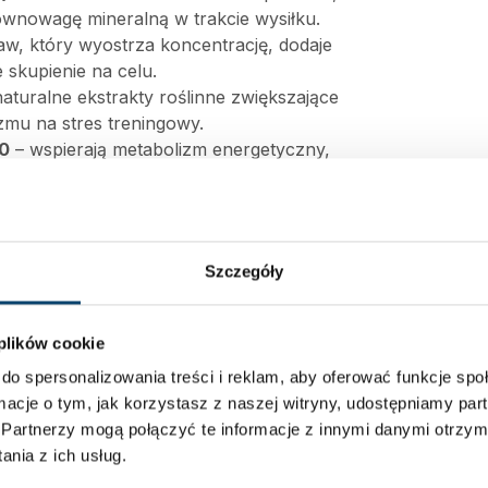
ównowagę mineralną w trakcie wysiłku.
aw, który wyostrza koncentrację, dodaje
e skupienie na celu.
aturalne ekstrakty roślinne zwiększające
mu na stres treningowy.
10
– wspierają metabolizm energetyczny,
przyspieszają regenerację powysiłkową.
O VOLTX10 ULTIMATE?
pę mięśniową,
Szczegóły
olność organizmu,
i oraz “tunelowe” skupienie,
 plików cookie
trolitową dzięki CocoMineral®,
ści i czystości.
do spersonalizowania treści i reklam, aby oferować funkcje sp
ormacje o tym, jak korzystasz z naszej witryny, udostępniamy p
a nowej generacji – dla sportowców, którzy
Partnerzy mogą połączyć te informacje z innymi danymi otrzym
% swoich możliwości.
nia z ich usług.