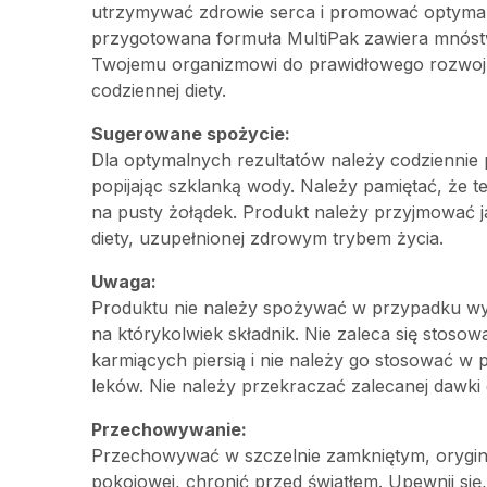
utrzymywać zdrowie serca i promować optymal
przygotowana formuła MultiPak zawiera mnós
Twojemu organizmowi do prawidłowego rozwoju
codziennej diety.
Sugerowane spożycie:
Dla optymalnych rezultatów należy codziennie
popijając szklanką wody. Należy pamiętać, że t
na pusty żołądek. Produkt należy przyjmować j
diety, uzupełnionej zdrowym trybem życia.
Uwaga:
Produktu nie należy spożywać w przypadku wyst
na którykolwiek składnik. Nie zaleca się stosowa
karmiących piersią i nie należy go stosować w
leków. Nie należy przekraczać zalecanej dawki 
Przechowywanie:
Przechowywać w szczelnie zamkniętym, orygi
pokojowej, chronić przed światłem. Upewnij się