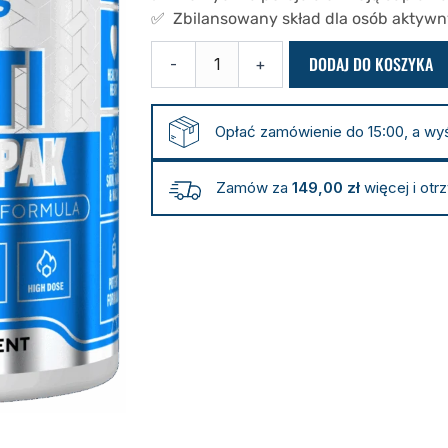
✅ Zbilansowany skład dla osób aktywn
ilość
DODAJ DO KOSZYKA
-
+
Zestaw
multiwitamin
–
30
Opłać zamówienie do 15:00, a wy
saszetek
Zamów za
149,00
zł
więcej i otr