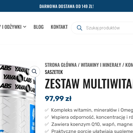
DARMOWA DOSTAWA OD 149 ZŁ!
Wyszukiwarka
 I ODŻYWKI
BLOG
KONTAKT
OPEN SUPLEMENTY I ODŻYWKI
produktów
STRONA GŁÓWNA
/
WITAMINY I MINERAŁY
/
KOM
SASZETEK
ZESTAW MULTIWITA
97,99
zł
Kompleks witamin, minerałów i Omeg
✅
✅ Wspiera odporność, koncentrację i 
✅ Zawiera koenzym Q10, wapń, magnez,
✅ Praktyczne porcje ułatwiają suplem