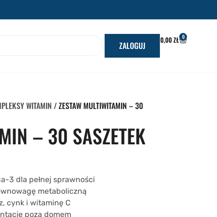
0
WÓZEK
0,00
ZŁ
ZALOGUJ
PLEKSY WITAMIN
/ ZESTAW MULTIWITAMIN – 30
MIN – 30 SASZETEK
a-3 dla pełnej sprawności
równowagę metaboliczną
 cynk i witaminę C
entację poza domem