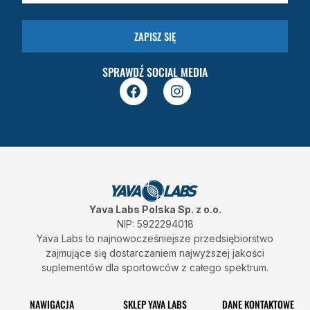
ZAPISZ SIĘ
SPRAWDŹ SOCIAL MEDIA
F
I
a
n
c
s
e
t
b
a
o
g
o
r
k
a
m
Yava Labs Polska Sp. z o.o.
NIP: 5922294018
Yava Labs to najnowocześniejsze przedsiębiorstwo
zajmujące się dostarczaniem najwyższej jakości
suplementów dla sportowców z całego spektrum.
NAWIGACJA
SKLEP YAVA LABS
DANE KONTAKTOWE