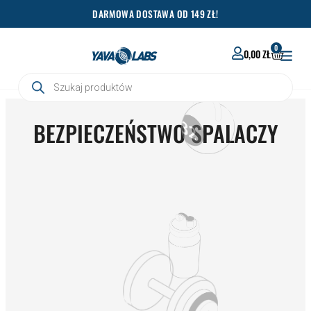
Przejdź
DARMOWA DOSTAWA OD 149 ZŁ!
do
treści
0
WÓZEK
0,00
ZŁ
Wyszukiwarka
produktów
BEZPIECZEŃSTWO SPALACZY