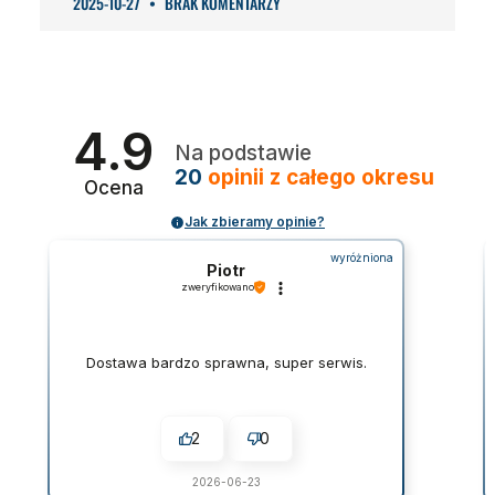
2025-10-27
BRAK KOMENTARZY
4.9
Na podstawie
20
opinii
z całego okresu
Ocena
Jak zbieramy opinie?
wyróżniona
Piotr
zweryfikowano
Dostawa bardzo sprawna, super serwis.
2
0
2026-06-23