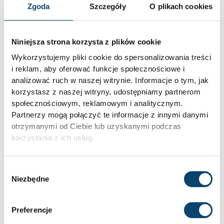
Zgoda
Szczegóły
O plikach cookies
Niniejsza strona korzysta z plików cookie
Wykorzystujemy pliki cookie do spersonalizowania treści
i reklam, aby oferować funkcje społecznościowe i
analizować ruch w naszej witrynie. Informacje o tym, jak
korzystasz z naszej witryny, udostępniamy partnerom
SPALACZE TŁUSZCZU – CO TO JEST I JAK DZIAŁAJĄ?
społecznościowym, reklamowym i analitycznym.
Partnerzy mogą połączyć te informacje z innymi danymi
Spalacze tłuszczu zyskują coraz większą
popularność wśród osób dążących do
otrzymanymi od Ciebie lub uzyskanymi podczas
uzyskania szczupłej sylwetki. Często jednak
korzystania z ich usług.
pojawia
Wybór
2025-12-22
BRAK KOMENTARZY
Niezbędne
zgody
Preferencje