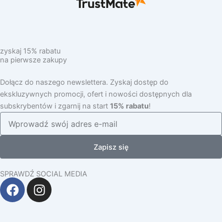
zyskaj 15% rabatu
na pierwsze zakupy
Dołącz do naszego newslettera. Zyskaj dostęp do
ekskluzywnych promocji, ofert i nowości dostępnych dla
subskrybentów i zgarnij na start
15% rabatu
!
Zapisz się
SPRAWDŹ SOCIAL MEDIA
F
I
a
n
c
s
e
t