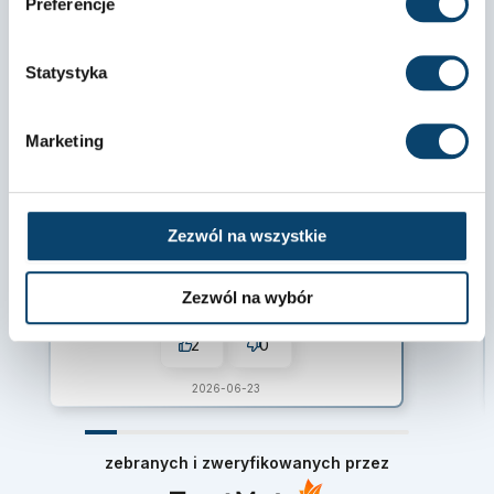
Preferencje
5.0
Na podstawie
Statystyka
18
opinii
z całego okresu
Ocena
Jak zbieramy opinie?
Marketing
wyróżniona
Piotr
zweryfikowano
Zezwól na wszystkie
Dostawa bardzo sprawna, super serwis.
Zezwól na wybór
2
0
2026-06-23
zebranych i zweryfikowanych przez