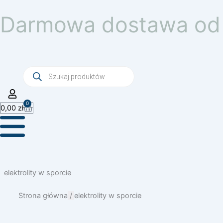
Przejdź
Darmowa dostawa od 
do
treści
Wyszukiwarka
produktów
0
Wózek
0,00
zł
elektrolity w sporcie
Strona główna
/
elektrolity w sporcie