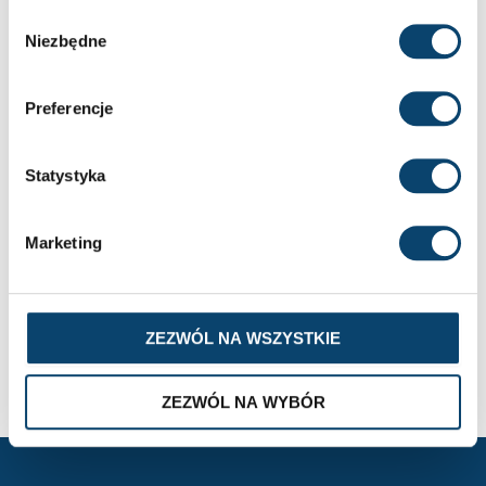
Jak zbieramy opinie?
Wybór
Niezbędne
zgody
wyróżniona
Piotr
zweryfikowano
Preferencje
Dostawa bardzo sprawna, super serwis.
Statystyka
2
0
Marketing
2026-06-23
ZEZWÓL NA WSZYSTKIE
zebranych i zweryfikowanych przez
ZEZWÓL NA WYBÓR