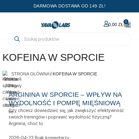
Przejdź
DARMOWA DOSTAWA OD 149 ZŁ!
do
treści
0
WÓZE
0,00
ZŁ
Wyszukiwarka
produktów
KOFEINA W SPORCIE
STRONA GŁÓWNA
/
KOFEINA W SPORCIE
ARGININA W SPORCIE – WPŁYW NA
WYDOLNOŚĆ I POMPĘ MIĘŚNIOWĄ
Czy chcesz dowiedzieć się, jak zwiększyć efektywność
swoich treningów i poprawić wydolność fizyczną?
Arginina, choć to
2026-04-23
Brak komentarzy