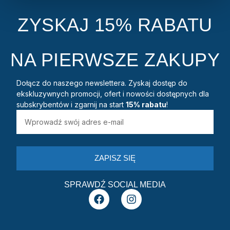
ZYSKAJ 15% RABATU
NA PIERWSZE ZAKUPY
Dołącz do naszego newslettera. Zyskaj dostęp do
ekskluzywnych promocji, ofert i nowości dostępnych dla
subskrybentów i zgarnij na start
15% rabatu
!
ZAPISZ SIĘ
SPRAWDŹ SOCIAL MEDIA
F
I
a
n
c
s
e
t