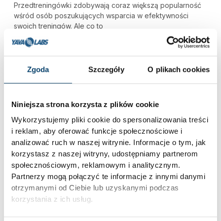
Przedtreningówki zdobywają coraz większą popularność
wśród osób poszukujących wsparcia w efektywności
swoich treningów. Ale co to
2026-01-02
Brak komentarzy
Zgoda
Szczegóły
O plikach cookies
NAJLEPSZE SUPLEMENTY
PRZEDTRENINGOWE – CO DZIAŁA, A
Niniejsza strona korzysta z plików cookie
CO NIE?
Suplementy przedtreningowe – które naprawdę warto
Wykorzystujemy pliki cookie do spersonalizowania treści
stosować? Każdy sportowiec, niezależnie od poziomu
i reklam, aby oferować funkcje społecznościowe i
zaawansowania, poszukuje sposobów na
analizować ruch w naszej witrynie. Informacje o tym, jak
korzystasz z naszej witryny, udostępniamy partnerom
2025-03-31
Brak komentarzy
społecznościowym, reklamowym i analitycznym.
Partnerzy mogą połączyć te informacje z innymi danymi
5.0
otrzymanymi od Ciebie lub uzyskanymi podczas
Na podstawie
korzystania z ich usług.
18
opinii
z całego okresu
Ocena