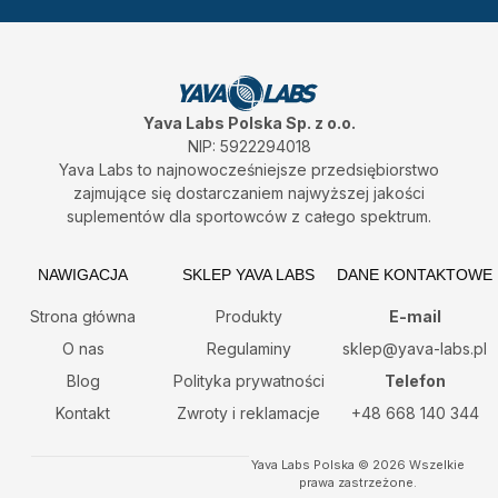
b
a
o
g
o
r
k
a
m
Yava Labs Polska Sp. z o.o.
NIP: 5922294018
Yava Labs to najnowocześniejsze przedsiębiorstwo
zajmujące się dostarczaniem najwyższej jakości
suplementów dla sportowców z całego spektrum.
NAWIGACJA
SKLEP YAVA LABS
DANE KONTAKTOWE
Strona główna
Produkty
E-mail
O nas
Regulaminy
sklep@yava-labs.pl
Blog
Polityka prywatności
Telefon
Kontakt
Zwroty i reklamacje
+48 668 140 344
Yava Labs Polska © 2026 Wszelkie
prawa zastrzeżone.