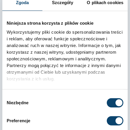
Zgoda
Szczegóły
O plikach cookies
Niniejsza strona korzysta z plików cookie
Wykorzystujemy pliki cookie do spersonalizowania treści
i reklam, aby oferować funkcje społecznościowe i
analizować ruch w naszej witrynie. Informacje o tym, jak
korzystasz z naszej witryny, udostępniamy partnerom
społecznościowym, reklamowym i analitycznym.
Bezpieczeństwo spalaczy tłuszczu – co warto wiedzieć?
Partnerzy mogą połączyć te informacje z innymi danymi
Spalacze tłuszczu zdobywają coraz większą popularność
otrzymanymi od Ciebie lub uzyskanymi podczas
jako suplementy wspomagające utratę wagi. Zanim
korzystania z ich usług.
sięgniesz po te produkty,
Wybór
2025-10-27
Brak komentarzy
Niezbędne
zgody
5.0
Preferencje
Na podstawie