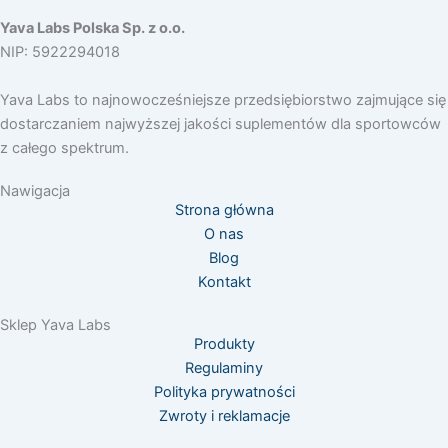
k
a
Yava Labs Polska Sp. z o.o.
m
NIP: 5922294018
Yava Labs to najnowocześniejsze przedsiębiorstwo zajmujące się
dostarczaniem najwyższej jakości suplementów dla sportowców
z całego spektrum.
Nawigacja
Strona główna
O nas
Blog
Kontakt
Sklep Yava Labs
Produkty
Regulaminy
Polityka prywatności
Zwroty i reklamacje