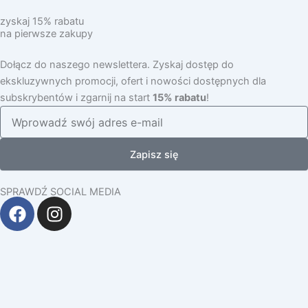
zyskaj 15% rabatu
na pierwsze zakupy
Dołącz do naszego newslettera. Zyskaj dostęp do
ekskluzywnych promocji, ofert i nowości dostępnych dla
subskrybentów i zgarnij na start
15% rabatu
!
Zapisz się
SPRAWDŹ SOCIAL MEDIA
F
I
a
n
c
s
e
t
b
a
o
g
o
r