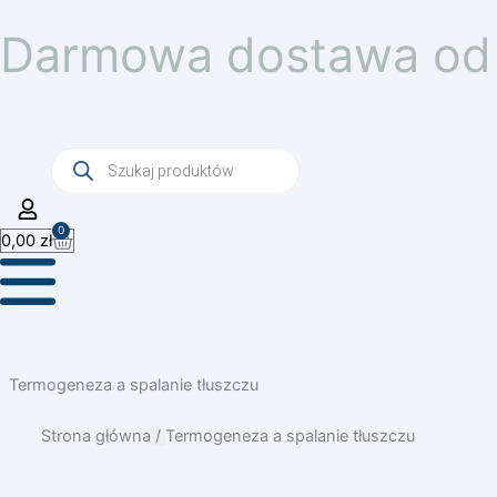
Przejdź
Darmowa dostawa od 
do
treści
Wyszukiwarka
produktów
0
Wózek
0,00
zł
Termogeneza a spalanie tłuszczu
Strona główna
/
Termogeneza a spalanie tłuszczu