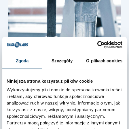
Sód, potas i magnez – ich znaczenie dla nawodnienia i
Zgoda
Szczegóły
O plikach cookies
pracy mięśni
Nawodnienie organizmu to klucz do osiągania
sportowych sukcesów i utrzymania zdrowia. Elektrolity,
Niniejsza strona korzysta z plików cookie
takie jak sód, potas
Wykorzystujemy pliki cookie do spersonalizowania treści
i reklam, aby oferować funkcje społecznościowe i
2026-03-19
Brak komentarzy
analizować ruch w naszej witrynie. Informacje o tym, jak
korzystasz z naszej witryny, udostępniamy partnerom
społecznościowym, reklamowym i analitycznym.
5.0
Partnerzy mogą połączyć te informacje z innymi danymi
Na podstawie