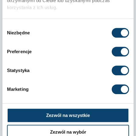
otrzymanymi od Ciebie lub uzyskanymi podczas
18
opinii
z całego okresu
Ocena
korzystania z ich usług.
Jak zbieramy opinie?
Wybór
wyróżniona
Piotr
Niezbędne
zgody
zweryfikowano
Preferencje
Dostawa bardzo sprawna, super serwis.
Statystyka
2
0
Marketing
2026-06-23
zebranych i zweryfikowanych przez
Zezwól na wszystkie
Zezwól na wybór