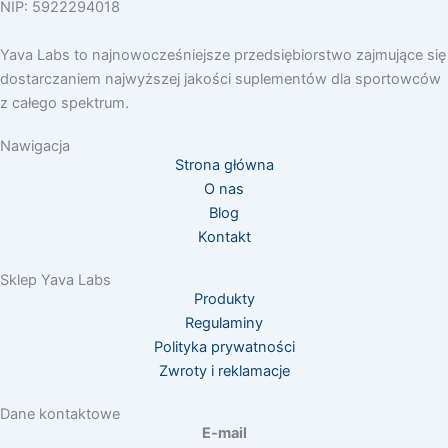
o
r
NIP: 5922294018
k
a
m
Yava Labs to najnowocześniejsze przedsiębiorstwo zajmujące się
dostarczaniem najwyższej jakości suplementów dla sportowców
z całego spektrum.
Nawigacja
Strona główna
O nas
Blog
Kontakt
Sklep Yava Labs
Produkty
Regulaminy
Polityka prywatności
Zwroty i reklamacje
Dane kontaktowe
E-mail