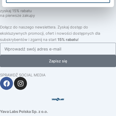
zyskaj 15% rabatu
na pierwsze zakupy
Dołącz do naszego newslettera. Zyskaj dostęp do
ekskluzywnych promocji, ofert i nowości dostępnych dla
subskrybentów i zgarnij na start
15% rabatu
!
Zapisz się
SPRAWDŹ SOCIAL MEDIA
F
I
a
n
c
s
e
t
b
a
o
g
Yava Labs Polska Sp. z o.o.