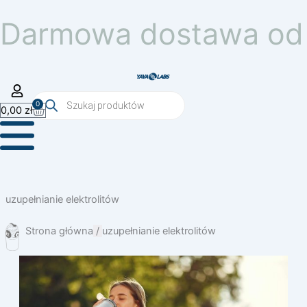
Przejdź
Darmowa dostawa od 
do
treści
Wyszukiwarka
0
Wózek
produktów
0,00
zł
uzupełnianie elektrolitów
Strona główna
/
uzupełnianie elektrolitów