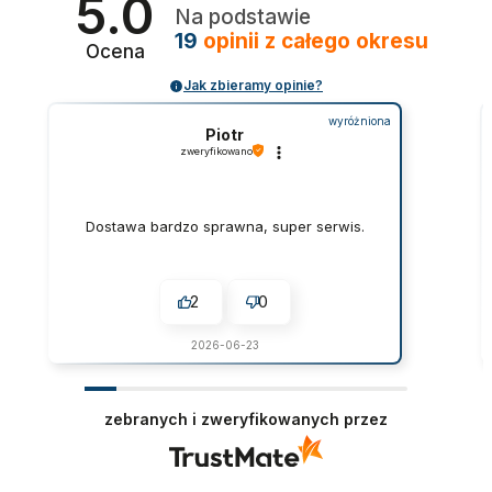
5.0
Na podstawie
19
opinii
z całego okresu
Ocena
Jak zbieramy opinie?
wyróżniona
Piotr
zweryfikowano
Dostawa bardzo sprawna, super serwis.
2
0
2026-06-23
zebranych i zweryfikowanych przez