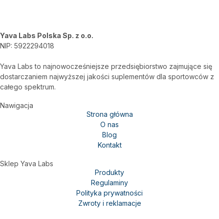
b
a
o
g
o
r
k
a
Yava Labs Polska Sp. z o.o.
NIP: 5922294018
m
Yava Labs to najnowocześniejsze przedsiębiorstwo zajmujące się
dostarczaniem najwyższej jakości suplementów dla sportowców z
całego spektrum.
Nawigacja
Strona główna
O nas
Blog
Kontakt
Sklep Yava Labs
Produkty
Regulaminy
Polityka prywatności
Zwroty i reklamacje