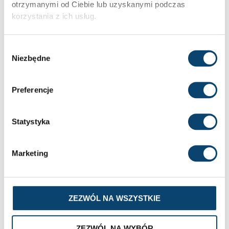
otrzymanymi od Ciebie lub uzyskanymi podczas
korzystania z ich usług.
Wybór
BCAA — CO TO JEST I JAK DZIAŁA?
Niezbędne
zgody
BCAA, czyli aminokwasy o rozgałęzionych łańcuchach,
to jeden z najpopularniejszych suplementów diety
Preferencje
wśród sportowców i osób
Statystyka
2025-12-30
Brak komentarzy
Marketing
ZEZWÓL NA WSZYSTKIE
ZEZWÓL NA WYBÓR