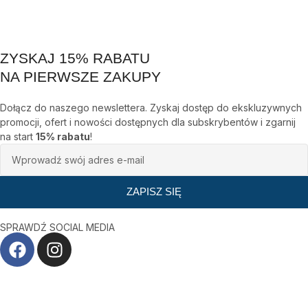
ZYSKAJ 15% RABATU
NA PIERWSZE ZAKUPY
Dołącz do naszego newslettera. Zyskaj dostęp do ekskluzywnych
promocji, ofert i nowości dostępnych dla subskrybentów i zgarnij
na start
15% rabatu
!
ZAPISZ SIĘ
SPRAWDŹ SOCIAL MEDIA
F
I
a
n
c
s
e
t