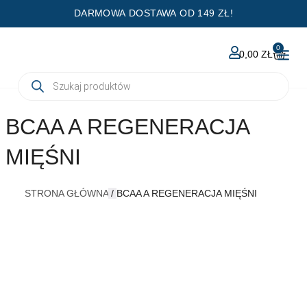
Przejdź
DARMOWA DOSTAWA OD 149 ZŁ!
do
treści
0
WÓZE
0,00
ZŁ
Wyszukiwarka
produktów
BCAA A REGENERACJA
MIĘŚNI
STRONA GŁÓWNA
/
BCAA A REGENERACJA MIĘŚNI