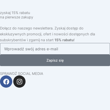
zyskaj 15% rabatu
na pierwsze zakupy
Dołącz do naszego newslettera. Zyskaj dostęp do
ekskluzywnych promocji, ofert i nowości dostępnych dla
subskrybentów i zgarnij na start
15% rabatu
!
Zapisz się
SPRAWDŹ SOCIAL MEDIA
F
I
a
n
c
s
e
t
b
a
o
g