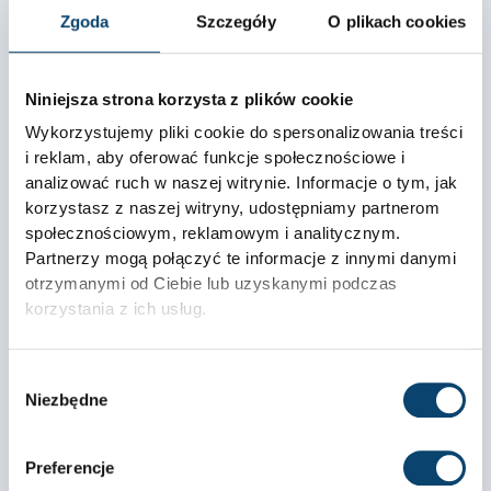
Zgoda
Szczegóły
O plikach cookies
Niniejsza strona korzysta z plików cookie
Wykorzystujemy pliki cookie do spersonalizowania treści
i reklam, aby oferować funkcje społecznościowe i
analizować ruch w naszej witrynie. Informacje o tym, jak
korzystasz z naszej witryny, udostępniamy partnerom
społecznościowym, reklamowym i analitycznym.
Partnerzy mogą połączyć te informacje z innymi danymi
Czym są BCAA i dlaczego są popularne wśród
otrzymanymi od Ciebie lub uzyskanymi podczas
sportowców?
korzystania z ich usług.
BCAA – jak wspomagają regenerację i ochronę mięśni? W
świecie sportu i suplementacji diety aminokwasy BCAA
Wybór
2025-03-31
Brak komentarzy
Niezbędne
zgody
Preferencje