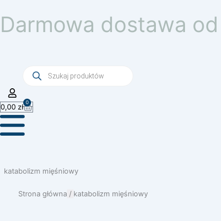
Przejdź
Darmowa dostawa od 
do
treści
Wyszukiwarka
produktów
0
Wózek
0,00
zł
katabolizm mięśniowy
Strona główna
/
katabolizm mięśniowy