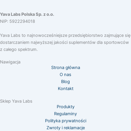
o
r
k
a
Yava Labs Polska Sp. z o.o.
m
NIP: 5922294018
Yava Labs to najnowocześniejsze przedsiębiorstwo zajmujące się
dostarczaniem najwyższej jakości suplementów dla sportowców
z całego spektrum.
Nawigacja
Strona główna
O nas
Blog
Kontakt
Sklep Yava Labs
Produkty
Regulaminy
Polityka prywatności
Zwroty i reklamacje