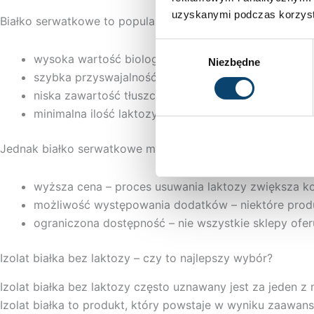
uzyskanymi podczas korzysta
Białko serwatkowe to popularny wybór wśród osób z nietole
Wybór
wysoka wartość biologiczna – dostarcza pełen prof
Niezbędne
zgody
szybka przyswajalność – organizm efektywnie wykorzy
niska zawartość tłuszczu i węglowodanów – sprzyja
minimalna ilość laktozy – eliminuje ryzyko dolegliwo
Jednak białko serwatkowe ma również pewne wady:
wyższa cena – proces usuwania laktozy zwiększa ko
możliwość występowania dodatków – niektóre produ
ograniczona dostępność – nie wszystkie sklepy ofe
Izolat białka bez laktozy – czy to najlepszy wybór?
Izolat białka bez laktozy często uznawany jest za jeden 
Izolat białka to produkt, który powstaje w wyniku zaawanso