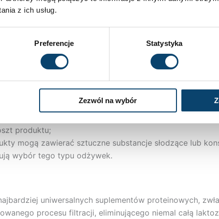
nia z ich usług.
rancją laktozy, oferujący szereg korzyści:
il aminokwasów niezbędnych do regeneracji i budowy mięśn
Preferencje
Statystyka
stuje dostarczone białko, co jest istotne po treningu;
 utrzymaniu odpowiedniej masy ciała;
ści trawiennych.
Zezwól na wybór
Z
szt produktu;
kty mogą zawierać sztuczne substancje słodzące lub kons
rują wybór tego typu odżywek.
z najbardziej uniwersalnych suplementów proteinowych, zwł
wanego procesu filtracji, eliminującego niemal całą laktoz