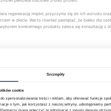
zmowi pełnowartościowe źródło protein.
ra regenerację mięśni, przyczynia się do ich wzrostu or
ciem w diecie. Warto również pamiętać, że białko dla osób
yborem konkretnego produktu zaleca się konsultację z d
zaje odżywek białkowych bez laktozy, które dostarczają 
zują się wysoką zawartością protein, niską ilością tłuszcz
. Hydrolizaty białka serwatkowego (WPH) to produkty, w kt
Szczegóły
ki białkowe na bazie białek roślinnych, takich jak soja, gr
edukcji. Dostępne są w różnych wariantach smakowych, tak
Regularne spożywanie odpowiednio dobranej odżywki wspier
 plików cookie
do spersonalizowania treści i reklam, aby oferować funkcje sp
ormacje o tym, jak korzystasz z naszej witryny, udostępniamy p
Partnerzy mogą połączyć te informacje z innymi danymi otrzym