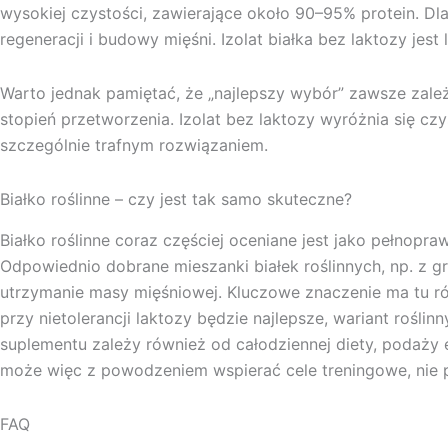
wysokiej czystości, zawierające około 90–95% protein. D
regeneracji i budowy mięśni. Izolat białka bez laktozy je
Warto jednak pamiętać, że „najlepszy wybór” zawsze zależ
stopień przetworzenia. Izolat bez laktozy wyróżnia się cz
szczególnie trafnym rozwiązaniem.
Białko roślinne – czy jest tak samo skuteczne?
Białko roślinne coraz częściej oceniane jest jako pełnopr
Odpowiednio dobrane mieszanki białek roślinnych, np. z g
utrzymanie masy mięśniowej. Kluczowe znaczenie ma tu róż
przy nietolerancji laktozy będzie najlepsze, wariant roś
suplementu zależy również od całodziennej diety, podaży 
może więc z powodzeniem wspierać cele treningowe, nie 
FAQ