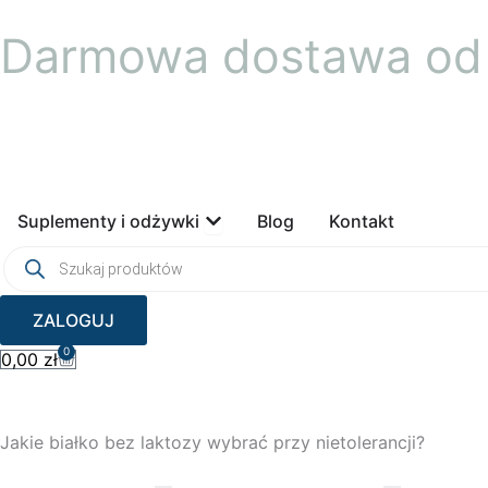
Przejdź
Darmowa dostawa od 
do
treści
Open Suplementy i odżywki
Suplementy i odżywki
Blog
Kontakt
Wyszukiwarka
produktów
ZALOGUJ
0
Wózek
0,00
zł
Jakie białko bez laktozy wybrać przy nietolerancji?