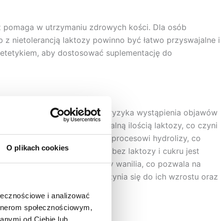
az pomaga w utrzymaniu zdrowych kości. Dla osób
 z nietolerancją laktozy powinno być łatwo przyswajalne i
ietetykiem, aby dostosować suplementację do
niezbędnych aminokwasów bez ryzyka wystąpienia objawów
u i węglowodanów oraz minimalną ilością laktozy, co czyni
órych białka zostały poddane procesowi hydrolizy, co
O plikach cookies
och czy ryż. Odżywka białkowa bez laktozy i cukru jest
ich jak czekolada, orzech czy wanilia, co pozwala na
a regenerację mięśni, przyczynia się do ich wzrostu oraz
ołecznościowe i analizować
artnerom społecznościowym,
anymi od Ciebie lub