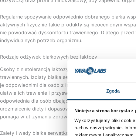
odżywczą oraz profil aminokwasowy, aby zapewnić organi
Regularne spożywanie odpowiednio dobranego białka wspie
aktywnych fizycznie takie produkty są nieocenionym wspar
nie powodować dyskomfortu trawiennego. Dlatego przed w
indywidualnych potrzeb organizmu.
Rodzaje odżywek białkowych bez laktozy
Osoby z nietolerancją laktozy mają do wyboru różne rod
trawiennych. Izolaty białka serwatkowego (WPI) charaktery
je odpowiednimi dla osób z łagodną nietolerancją laktozy
Zgoda
ułatwia ich trawienie i przyswajanie. Alternatywą są odżyw
odpowiednia dla osób dbających o linię lub będących na r
urozmaicenie diety i dopasowanie do swoich preferencji. 
Niniejsza strona korzysta z
pomaga w utrzymaniu zdrowych kości.
Wykorzystujemy pliki cookie 
ruch w naszej witrynie. Inf
Zalety i wady białka serwatkowego bez laktozy
reklamowym i analitycznym. 