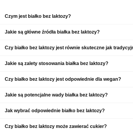
Czym jest białko bez laktozy?
Białko bez laktozy to odżywka proteinowa, z której usunięto cuki
Jakie są główne źródła białka bez laktozy?
Główne źródła to izolaty białka serwatkowego, białka roślinne (n
Czy białko bez laktozy jest równie skuteczne jak tradycy
Tak, białko bez laktozy dostarcza pełnowartościowych aminokw
Jakie są zalety stosowania białka bez laktozy?
Główne zalety to brak dolegliwości trawiennych związanych z l
Czy białko bez laktozy jest odpowiednie dla wegan?
Białka roślinne bez laktozy są odpowiednie dla wegan, natomias
Jakie są potencjalne wady białka bez laktozy?
Możliwe wady to wyższa cena oraz obecność dodatków, takich 
Jak wybrać odpowiednie białko bez laktozy?
Należy zwrócić uwagę na skład, profil aminokwasowy, zawartoś
Czy białko bez laktozy może zawierać cukier?