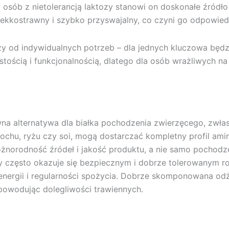
la osób z nietolerancją laktozy stanowi on doskonałe źró
st lekkostrawny i szybko przyswajalny, co czyni go odpowi
y od indywidualnych potrzeb – dla jednych kluczowa będzi
ystością i funkcjonalnością, dlatego dla osób wrażliwych n
awna alternatywa dla białka pochodzenia zwierzęcego, zwłas
rochu, ryżu czy soi, mogą dostarczać kompletny profil am
norodność źródeł i jakość produktu, a nie samo pochodzeni
linny często okazuje się bezpiecznym i dobrze tolerowanym
energii i regularności spożycia. Dobrze skomponowana odż
powodując dolegliwości trawiennych.