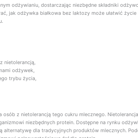
nnym odżywianiu, dostarczając niezbędne składniki odżyw
brać, jak odżywka białkowa bez laktozy może ułatwić życie
u.
z nietolerancją,
ormami odżywek,
ego trybu życia,
 osób z nietolerancją tego cukru mlecznego. Nietolerancj
nizmowi niezbędnych protein. Dostępne na rynku odżywki b
owią alternatywę dla tradycyjnych produktów mlecznych. P