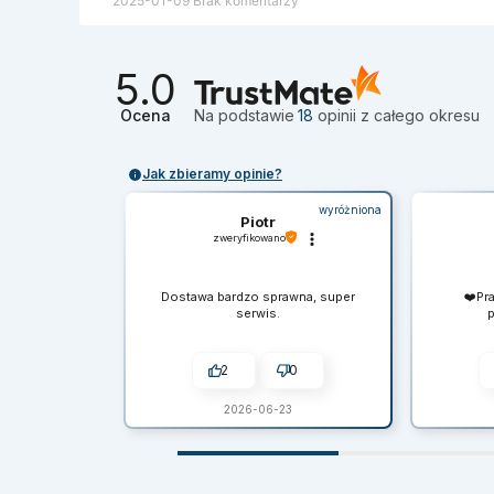
2025-01-09
Brak komentarzy
5.0
Ocena
Na podstawie
18
opinii
z całego okresu
Jak zbieramy opinie?
wyróżniona
Piotr
zweryfikowano
Dostawa bardzo sprawna, super
❤️Pr
serwis.
p
2
0
2026-06-23