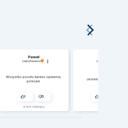
Paweł
Agata
zweryfikowano
zweryfikowano
Wszystko poszło bardzo sprawnie,
Jestem bardzo zadowolo
polecam.
1
0
2
0
w tym miesiącu
2026-07-07