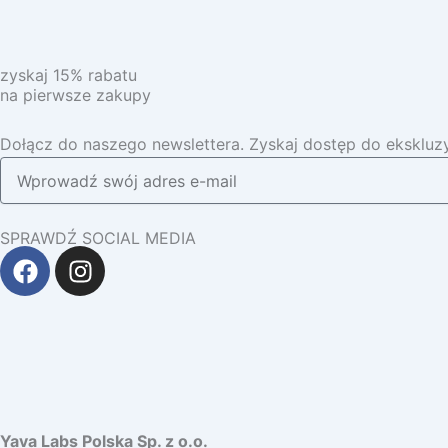
zyskaj 15% rabatu
na pierwsze zakupy
Dołącz do naszego newslettera. Zyskaj dostęp do ekskluzy
SPRAWDŹ SOCIAL MEDIA
F
I
a
n
c
s
e
t
b
a
o
g
o
r
k
a
Yava Labs Polska Sp. z o.o.