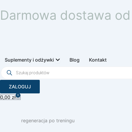
Przejdź
Darmowa dostawa od 
do
treści
Open Suplementy i odżywki
Suplementy i odżywki
Blog
Kontakt
Wyszukiwarka
produktów
ZALOGUJ
0
Wózek
0,00
zł
regeneracja po treningu