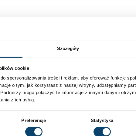
BCAA — kiedy i jak stosować?
Szczegóły
Praktyczny poradnik
 plików cookie
BCAA, czyli aminokwasy rozgałęzione, to popularny
do spersonalizowania treści i reklam, aby oferować funkcje sp
suplement diety wśród sportowców i osób
ormacje o tym, jak korzystasz z naszej witryny, udostępniamy p
aktywnych fizycznie. Mogą wspierać
Partnerzy mogą połączyć te informacje z innymi danymi otrzym
nia z ich usług.
2026-01-07
Brak komentarzy
Preferencje
Statystyka