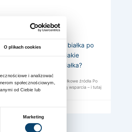
Dlaczego spożywanie białka po
O plikach cookies
treningu jest ważne – jakie
produkty mają dużo białka?
ołecznościowe i analizować
Znaczenie białka po treningu i białkowe źródła Po
artnerom społecznościowym,
treningu Twoje mięśnie potrzebują wsparcia – i tutaj
anymi od Ciebie lub
2025-04-28
Brak komentarzy
Marketing