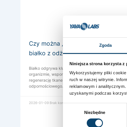
Czy można „przedawkować”
Zgoda
białko z odżywek?
Niniejsza strona korzysta z
Białko odgrywa kluczową rolę w naszym
Wykorzystujemy pliki cookie 
organizmie, wspomagając rozwój mięśni,
ruch w naszej witrynie. Inf
regenerację tkanek oraz funkcjonowanie układu
odpornościowego.
reklamowym i analitycznym. 
uzyskanymi podczas korzysta
2026-01-09
Brak komentarzy
Wybór
Niezbędne
zgody