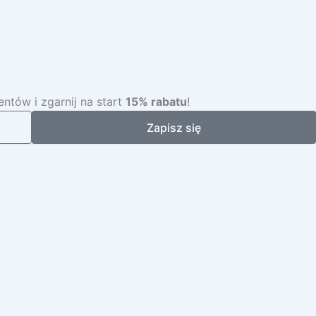
ntów i zgarnij na start
15% rabatu
!
Zapisz się