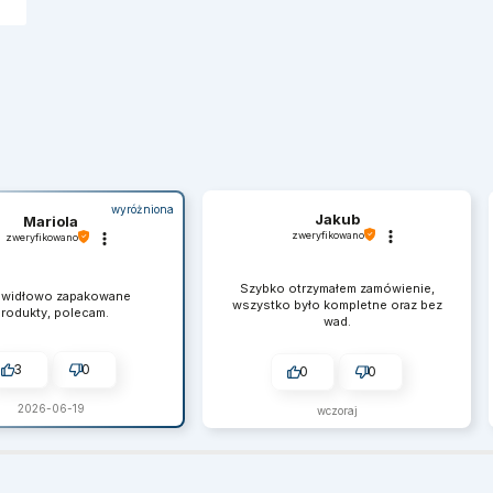
wyróżniona
Jakub
Mariola
zweryfikowano
zweryfikowano
Szybko otrzymałem zamówienie,
awidłowo zapakowane
wszystko było kompletne oraz bez
rodukty, polecam.
wad.
3
0
0
0
2026-06-19
wczoraj