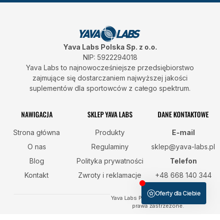
o
g
o
r
k
a
m
Yava Labs Polska Sp. z o.o.
NIP: 5922294018
Yava Labs to najnowocześniejsze przedsiębiorstwo
zajmujące się dostarczaniem najwyższej jakości
suplementów dla sportowców z całego spektrum.
NAWIGACJA
SKLEP YAVA LABS
DANE KONTAKTOWE
Strona główna
Produkty
E-mail
O nas
Regulaminy
sklep@yava-labs.pl
Blog
Polityka prywatności
Telefon
Kontakt
Zwroty i reklamacje
+48 668 140 344
Yava Labs Polska © 2026 Wszelkie
prawa zastrzeżone.