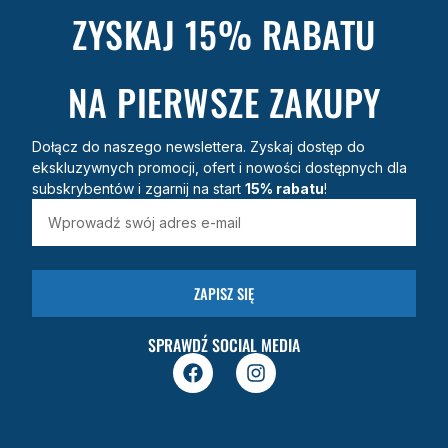
ZYSKAJ 15% RABATU
NA PIERWSZE ZAKUPY
Dołącz do naszego newslettera. Zyskaj dostęp do
ekskluzywnych promocji, ofert i nowości dostępnych dla
subskrybentów i zgarnij na start
15% rabatu
!
ZAPISZ SIĘ
SPRAWDŹ SOCIAL MEDIA
F
I
a
n
c
s
e
t
b
a