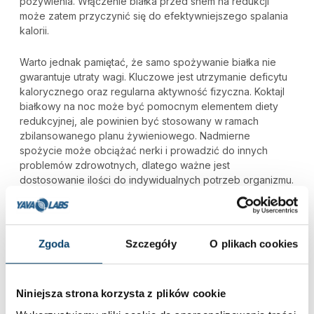
pożywienia. Włączenie białka przed snem na redukcji
może zatem przyczynić się do efektywniejszego spalania
kalorii.
Warto jednak pamiętać, że samo spożywanie białka nie
gwarantuje utraty wagi. Kluczowe jest utrzymanie deficytu
kalorycznego oraz regularna aktywność fizyczna. Koktajl
białkowy na noc może być pomocnym elementem diety
redukcyjnej, ale powinien być stosowany w ramach
zbilansowanego planu żywieniowego. Nadmierne
spożycie może obciążać nerki i prowadzić do innych
problemów zdrowotnych, dlatego ważne jest
dostosowanie ilości do indywidualnych potrzeb organizmu.
ODŻYWKA BIAŁKOWA NA NOC – JAK
Zgoda
Szczegóły
O plikach cookies
JĄ STOSOWAĆ?
Aby uzyskać najlepsze efekty, zaleca się spożycie porcji
Niniejsza strona korzysta z plików cookie
odżywki zawierającej około 20–30 gramów białka na 30–