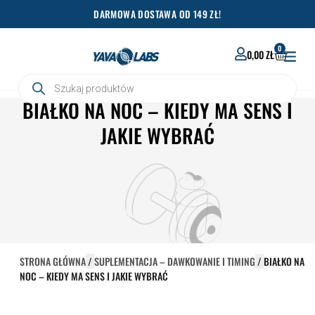
Przejdź
DARMOWA DOSTAWA OD 149 ZŁ!
do
treści
0
WÓZEK
0,00
ZŁ
Wyszukiwarka
produktów
BIAŁKO NA NOC – KIEDY MA SENS I
JAKIE WYBRAĆ
STRONA GŁÓWNA
/
SUPLEMENTACJA – DAWKOWANIE I TIMING
/
BIAŁKO NA
NOC – KIEDY MA SENS I JAKIE WYBRAĆ