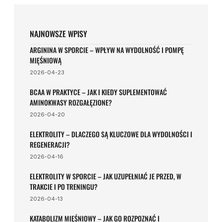
dostosowanie ilości do indywidualnych potrzeb
korzystne dla budowy masy mięśniowej. Jednak równie
organizmu.
ważne jest dostarczanie odpowiedniej ilości białka w
ciągu dnia oraz regularny trening siłowy.
NAJNOWSZE WPISY
ARGININA W SPORCIE – WPŁYW NA WYDOLNOŚĆ I POMPĘ
MIĘŚNIOWĄ
2026-04-23
BCAA W PRAKTYCE – JAK I KIEDY SUPLEMENTOWAĆ
AMINOKWASY ROZGAŁĘZIONE?
2026-04-20
ELEKTROLITY – DLACZEGO SĄ KLUCZOWE DLA WYDOLNOŚCI I
REGENERACJI?
2026-04-16
ELEKTROLITY W SPORCIE – JAK UZUPEŁNIAĆ JE PRZED, W
TRAKCIE I PO TRENINGU?
2026-04-13
KATABOLIZM MIĘŚNIOWY – JAK GO ROZPOZNAĆ I