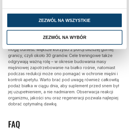
BIAŁKA DO SWOICH POTRZEB?
Przede wszystkim znaczenie ma masa ciała – osoby o
ZEZWÓL NA WSZYSTKIE
większej wadze oraz wyższej masie mięśniowej zwykle
potrzebują większej ilości białka niż osoby drobniejsze.
ZEZWÓL NA WYBÓR
Istotny jest również poziom aktywności fizycznej: trenujący
siłowo lub wykonujący intensywne treningi wieczorne
mogą odnieść większe korzyści z porcji bliższej górnej
granicy, czyli około 30 gramów. Cele treningowe także
odgrywają ważną rolę – w okresie budowania masy
mięśniowej zapotrzebowanie na białko rośnie, natomiast
podczas redukcji może ono pomagać w ochronie mięśni i
kontroli apetytu. Warto brać pod uwagę również całkowitą
podaż białka w ciągu dnia, aby suplement przed snem był
jej uzupełnieniem, a nie nadmiarem. Obserwacja reakcji
organizmu, jakości snu oraz regeneracji pozwala najlepiej
dobrać optymalną dawkę.
FAQ